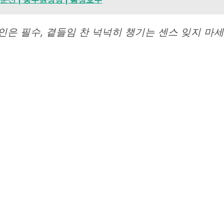
인은 필수, 곁들임 찬 넉넉히 챙기는 센스 잊지 마세