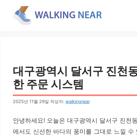
컨
텐
츠
로
건
너
뛰
기
대구광역시 달서구 진천동 회
한 주문 시스템
2025년 11월 29일
작성자:
walkingnear
안녕하세요! 오늘은 대구광역시 달서구 진천동
에서도 신선한 바다의 풍미를 그대로 느낄 수