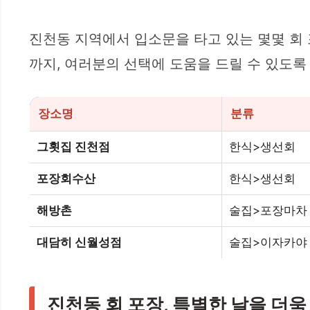
진천동 지역에서 입소문을 타고 있는 몇몇 회 
까지, 여러분의 선택에 도움을 드릴 수 있도록
장소명
분류
그횟집 진천점
한식>생선회
포장회수산
한식>생선회
해방촌
술집>포장마차
대담히 신월성점
술집>이자카야
진천동 회 포장, 특별한 날을 더