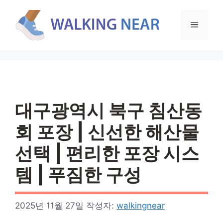
컨
텐
메
츠
로
뉴
건
너
뛰
기
대구광역시 북구 침산동
회 포장 | 신선한 해산물
선택 | 편리한 포장 시스
템 | 푸짐한 구성
2025년 11월 27일
작성자:
walkingnear