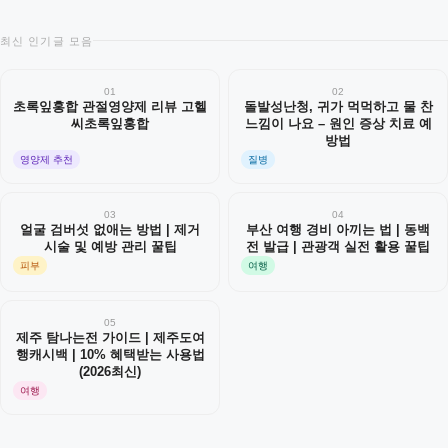
최신 인기글 모음
01
02
초록잎홍합 관절영양제 리뷰 고헬
돌발성난청, 귀가 먹먹하고 물 찬
씨초록잎홍합
느낌이 나요 – 원인 증상 치료 예
방법
영양제 추천
질병
03
04
얼굴 검버섯 없애는 방법 | 제거
부산 여행 경비 아끼는 법 | 동백
시술 및 예방 관리 꿀팁
전 발급 | 관광객 실전 활용 꿀팁
피부
여행
05
제주 탐나는전 가이드 | 제주도여
행캐시백 | 10% 혜택받는 사용법
(2026최신)
여행