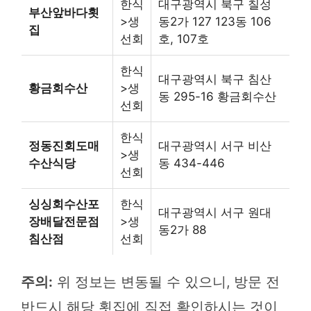
한식
대구광역시 북구 칠성
부산앞바다횟
>생
동2가 127 123동 106
집
선회
호, 107호
한식
대구광역시 북구 침산
황금회수산
>생
동 295-16 황금회수산
선회
한식
정동진회도매
대구광역시 서구 비산
>생
수산식당
동 434-446
선회
싱싱회수산포
한식
대구광역시 서구 원대
장배달전문점
>생
동2가 88
침산점
선회
주의:
위 정보는 변동될 수 있으니, 방문 전
반드시 해당 횟집에 직접 확인하시는 것이