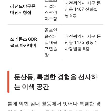
대전광역시 서구 둔
레전드야구존
시설>
산동 1487 신화빌
대전시청점
스크린
딩 8층
야구장
골프연
습장>
대전광역시 서구 둔
쓰리콘즈 GDR
실내골
산동 1475 명동주
골프 아카데미
프연습
차장빌딩 9층
장
둔산동, 특별한 경험을 선사하
는 이색 공간
틀에 박힌 실내 활동에서 벗어나 특별한 경