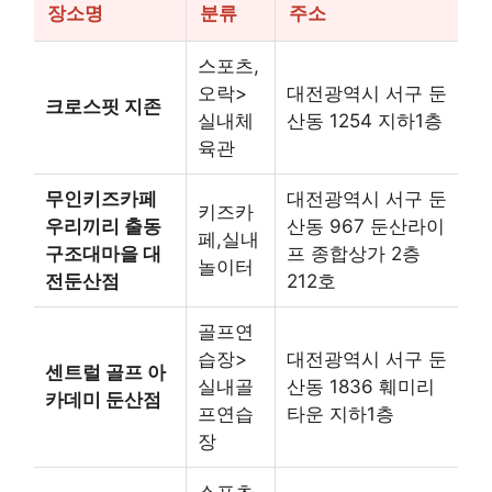
장소명
분류
주소
스포츠,
오락>
대전광역시 서구 둔
크로스핏 지존
실내체
산동 1254 지하1층
육관
무인키즈카페
대전광역시 서구 둔
키즈카
우리끼리 출동
산동 967 둔산라이
페,실내
구조대마을 대
프 종합상가 2층
놀이터
전둔산점
212호
골프연
습장>
대전광역시 서구 둔
센트럴 골프 아
실내골
산동 1836 훼미리
카데미 둔산점
프연습
타운 지하1층
장
스포츠