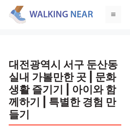
컨
텐
메
츠
로
뉴
건
너
뛰
기
대전광역시 서구 둔산동
실내 가볼만한 곳 | 문화
생활 즐기기 | 아이와 함
께하기 | 특별한 경험 만
들기