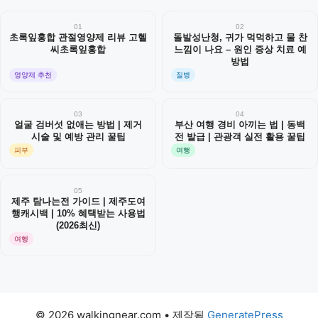
01
02
초록잎홍합 관절영양제 리뷰 고헬
돌발성난청, 귀가 먹먹하고 물 찬
씨초록잎홍합
느낌이 나요 – 원인 증상 치료 예
방법
영양제 추천
질병
03
04
얼굴 검버섯 없애는 방법 | 제거
부산 여행 경비 아끼는 법 | 동백
시술 및 예방 관리 꿀팁
전 발급 | 관광객 실전 활용 꿀팁
피부
여행
05
제주 탐나는전 가이드 | 제주도여
행캐시백 | 10% 혜택받는 사용법
(2026최신)
여행
© 2026 walkingnear.com
• 제작됨
GeneratePress