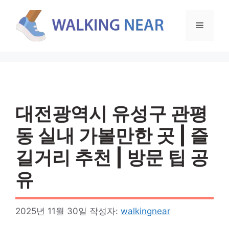
컨
텐
메
츠
로
뉴
건
너
뛰
기
대전광역시 유성구 관평
동 실내 가볼만한 곳 | 즐
길거리 추천 | 방문 팁 공
유
2025년 11월 30일
작성자:
walkingnear