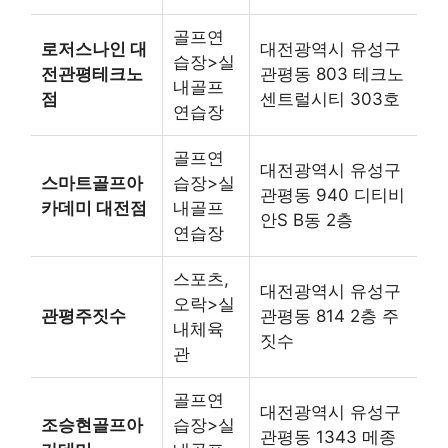
골프연
로저스나인 대
대전광역시 유성구
습장>실
전관평테크노
관평동 803 테크노
내골프
점
센트럴시티 303호
연습장
골프연
대전광역시 유성구
스마트골프아
습장>실
관평동 940 디티비
카데미 대전점
내골프
안S B동 2층
연습장
스포츠,
대전광역시 유성구
오락>실
관평주짓수
관평동 814 2층 주
내체육
짓수
관
골프연
대전광역시 유성구
조승현골프아
습장>실
관평동 1343 메종