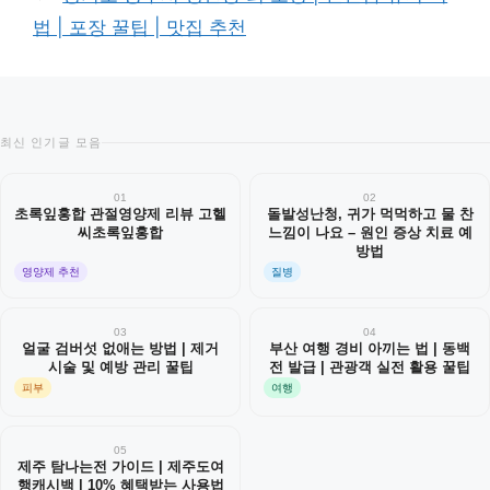
법 | 포장 꿀팁 | 맛집 추천
최신 인기글 모음
01
02
초록잎홍합 관절영양제 리뷰 고헬
돌발성난청, 귀가 먹먹하고 물 찬
씨초록잎홍합
느낌이 나요 – 원인 증상 치료 예
방법
영양제 추천
질병
03
04
얼굴 검버섯 없애는 방법 | 제거
부산 여행 경비 아끼는 법 | 동백
시술 및 예방 관리 꿀팁
전 발급 | 관광객 실전 활용 꿀팁
피부
여행
05
제주 탐나는전 가이드 | 제주도여
행캐시백 | 10% 혜택받는 사용법