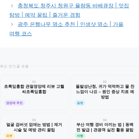
충청북도 청주시 청원구 율량동 바베큐장 | 맛집
탐방 | 예약 꿀팁 | 즐거운 경험
광주 은행나무 명소 추천 | 인생샷 명소 | 가을
여행 코스
최신 인기글 모음
01
02
초록잎홍합 관절영양제 리뷰 고헬
돌발성난청, 귀가 먹먹하고 물 찬
씨초록잎홍합
느낌이 나요 – 원인 증상 치료 예
방법
영양제 추천
질병
03
04
얼굴 검버섯 없애는 방법 | 제거
부산 여행 경비 아끼는 법 | 동백
시술 및 예방 관리 꿀팁
전 발급 | 관광객 실전 활용 꿀팁
피부
여행