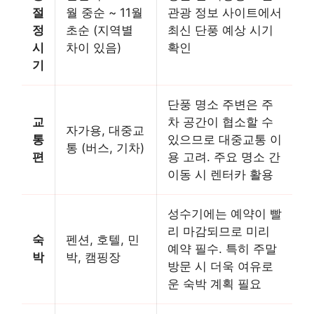
절
월 중순 ~ 11월
관광 정보 사이트에서
정
초순 (지역별
최신 단풍 예상 시기
시
차이 있음)
확인
기
단풍 명소 주변은 주
교
차 공간이 협소할 수
자가용, 대중교
통
있으므로 대중교통 이
통 (버스, 기차)
편
용 고려. 주요 명소 간
이동 시 렌터카 활용
성수기에는 예약이 빨
리 마감되므로 미리
숙
펜션, 호텔, 민
예약 필수. 특히 주말
박
박, 캠핑장
방문 시 더욱 여유로
운 숙박 계획 필요