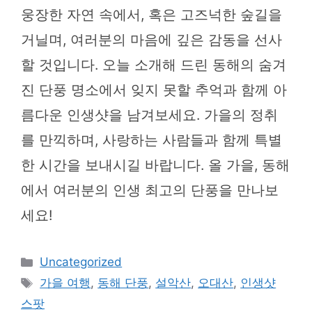
웅장한 자연 속에서, 혹은 고즈넉한 숲길을
거닐며, 여러분의 마음에 깊은 감동을 선사
할 것입니다. 오늘 소개해 드린 동해의 숨겨
진 단풍 명소에서 잊지 못할 추억과 함께 아
름다운 인생샷을 남겨보세요. 가을의 정취
를 만끽하며, 사랑하는 사람들과 함께 특별
한 시간을 보내시길 바랍니다. 올 가을, 동해
에서 여러분의 인생 최고의 단풍을 만나보
세요!
카
Uncategorized
테
태
가을 여행
,
동해 단풍
,
설악산
,
오대산
,
인생샷
고
그
스팟
리