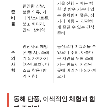
가을 산행 시에는 방
편안한 신발,
한 및 방수 기능이 있
준
보온 의류, 카
는 옷차림이 좋음. 장
비
메라/스마트폰,
거리 이동 시 간편하
물
보조 배터리,
게 즐길 수 있는 간식
간식, 상비약
준비
안전사고 예방
등산로가 미끄러울 수
주
(산행 시), 쓰레
있으니 주의. 아름다
의
기 되가져가기
운 자연을 위해 쓰레
사
(자연 보호), 마
기는 반드시 지정된
항
스크 착용 (방
곳에 버리거나 되가져
역 지침)
오기
동해 단풍, 이색적인 체험과 함