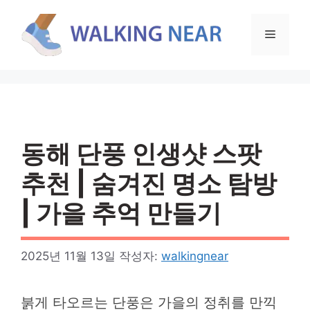
컨
텐
메
츠
로
뉴
건
너
뛰
기
동해 단풍 인생샷 스팟
추천 | 숨겨진 명소 탐방
| 가을 추억 만들기
2025년 11월 13일
작성자:
walkingnear
붉게 타오르는 단풍은 가을의 정취를 만끽