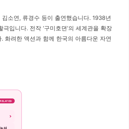
욱, 김소연, 류경수 등이 출연했습니다. 1938년
활극입니다. 전작 ‘구미호뎐’의 세계관을 확장
. 화려한 액션과 함께 한국의 아름다운 자연
RELATED
죽녹원