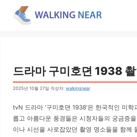
컨
텐
츠
로
건
너
뛰
기
드라마 구미호뎐 1938 촬
2025년 10월 27일
작성자:
walkingnear
tvN 드라마 ‘구미호뎐 1938’은 한국적인
롭고 아름다운 풍경들은 시청자들의 궁금증을
이나 시선을 사로잡았던 촬영 명소들을 함께 