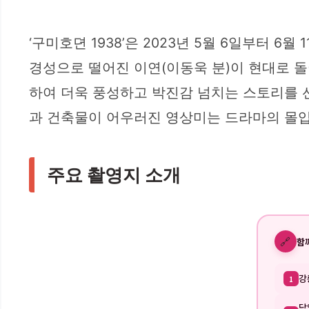
‘구미호뎐 1938’은 2023년 5월 6일부터 6
경성으로 떨어진 이연(이동욱 분)이 현대로 돌
하여 더욱 풍성하고 박진감 넘치는 스토리를 
과 건축물이 어우러진 영상미는 드라마의 몰입
주요 촬영지 소개
🔗
함
강
1
담