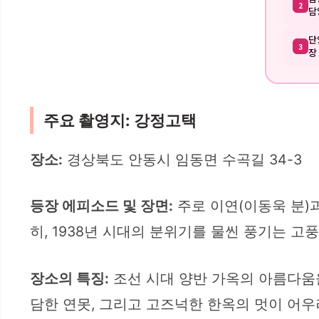
2
담
단
3
장
주요 촬영지: 강정고택
장소:
경상북도 안동시 임동면 수곡길 34-3
등장 에피소드 및 장면:
주로 이연(이동욱 분)
히, 1938년 시대의 분위기를 물씬 풍기는
장소의 특징:
조선 시대 양반 가옥의 아름다움
담한 연못, 그리고 고즈넉한 한옥의 멋이 어