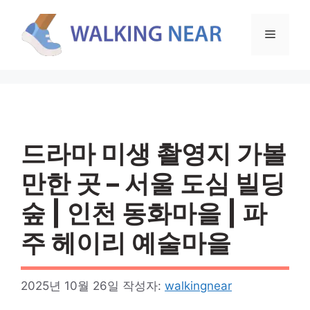
컨
텐
메
츠
로
뉴
건
너
뛰
기
드라마 미생 촬영지 가볼
만한 곳 – 서울 도심 빌딩
숲 | 인천 동화마을 | 파
주 헤이리 예술마을
2025년 10월 26일
작성자:
walkingnear