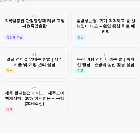
최신 인기글 모음
01
02
초록잎홍합 관절영양제 리뷰 고헬
돌발성난청, 귀가 먹먹하고 물 찬
씨초록잎홍합
느낌이 나요 – 원인 증상 치료 예
방법
영양제 추천
질병
03
04
얼굴 검버섯 없애는 방법 | 제거
부산 여행 경비 아끼는 법 | 동백
시술 및 예방 관리 꿀팁
전 발급 | 관광객 실전 활용 꿀팁
피부
여행
05
제주 탐나는전 가이드 | 제주도여
행캐시백 | 10% 혜택받는 사용법
(2026최신)
여행