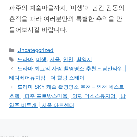
파주의 예술마을까지, ‘미생’이 남긴 감동의
흔적을 따라 여러분만의 특별한 추억을 만
들어보시길 바랍니다.
카
Uncategorized
테
태
드라마
,
미생
,
서울
,
인천
,
촬영지
고
그
드라마 최고의 사랑 촬영명소 추천 – 남산타워 |
리
테디베어뮤지엄 | 더 힐링 스테이
드라마 SKY 캐슬 촬영명소 추천 – 인천 네스트
호텔 | 파주 프로방스마을 | 양평 더소스뮤지엄 | 남
양주 비루개 | 서울 아트센터