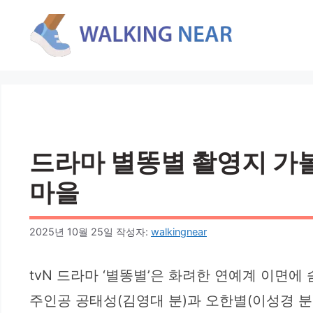
컨
텐
츠
로
건
너
뛰
기
드라마 별똥별 촬영지 가볼만
마을
2025년 10월 25일
작성자:
walkingnear
tvN 드라마 ‘별똥별’은 화려한 연예계 이
주인공 공태성(김영대 분)과 오한별(이성경 