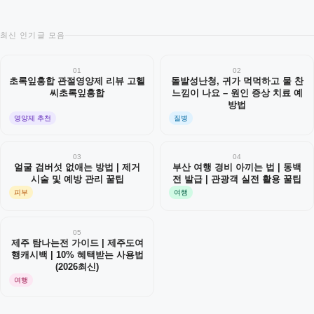
최신 인기글 모음
01
02
초록잎홍합 관절영양제 리뷰 고헬
돌발성난청, 귀가 먹먹하고 물 찬
씨초록잎홍합
느낌이 나요 – 원인 증상 치료 예
방법
영양제 추천
질병
03
04
얼굴 검버섯 없애는 방법 | 제거
부산 여행 경비 아끼는 법 | 동백
시술 및 예방 관리 꿀팁
전 발급 | 관광객 실전 활용 꿀팁
피부
여행
05
제주 탐나는전 가이드 | 제주도여
행캐시백 | 10% 혜택받는 사용법
(2026최신)
여행