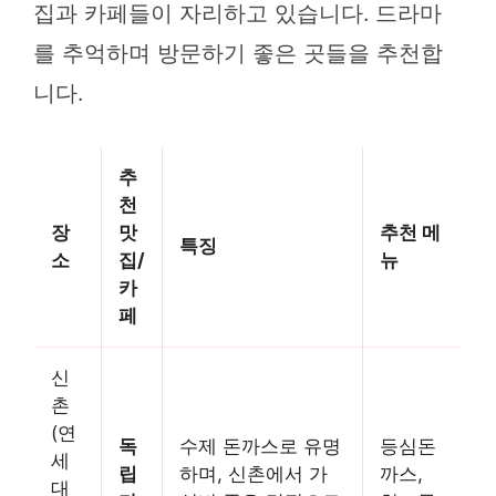
집과 카페들이 자리하고 있습니다. 드라마
를 추억하며 방문하기 좋은 곳들을 추천합
니다.
추
천
장
맛
추천 메
특징
소
집/
뉴
카
페
신
촌
(연
독
수제 돈까스로 유명
등심돈
세
립
하며, 신촌에서 가
까스,
대