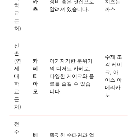
카
성비 좋은 맛집으로
치즈돈
학
츠
알려져 있습니다.
까스
교
근
처)
신
촌
수제 조
(연
카
아기자기한 분위기
각 케이
세
페
의 디저트 카페로,
크, 아
대
띠
다양한 케이크와 음
이스 아
학
아
료를 즐길 수 있습
메리카
교
모
니다.
노
근
처)
전
주
베
쫄깃한 수타면과 얼