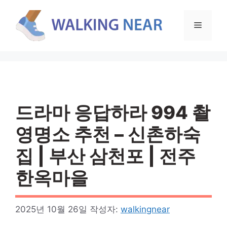
컨
텐
메
츠
로
뉴
건
너
뛰
기
드라마 응답하라 994 촬
영명소 추천 – 신촌하숙
집 | 부산 삼천포 | 전주
한옥마을
2025년 10월 26일
작성자:
walkingnear