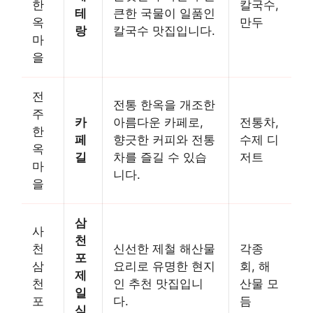
한
칼국수,
테
큰한 국물이 일품인
옥
만두
랑
칼국수 맛집입니다.
마
을
전
전통 한옥을 개조한
주
카
아름다운 카페로,
전통차,
한
페
향긋한 커피와 전통
수제 디
옥
길
차를 즐길 수 있습
저트
마
니다.
을
삼
사
천
천
신선한 제철 해산물
각종
포
삼
요리로 유명한 현지
회, 해
제
천
인 추천 맛집입니
산물 모
일
포
다.
듬
식