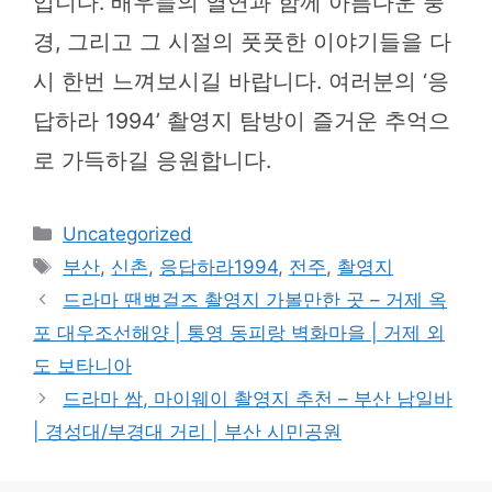
입니다. 배우들의 열연과 함께 아름다운 풍
경, 그리고 그 시절의 풋풋한 이야기들을 다
시 한번 느껴보시길 바랍니다. 여러분의 ‘응
답하라 1994’ 촬영지 탐방이 즐거운 추억으
로 가득하길 응원합니다.
카
Uncategorized
테
태
부산
,
신촌
,
응답하라1994
,
전주
,
촬영지
고
그
드라마 땐뽀걸즈 촬영지 가볼만한 곳 – 거제 옥
리
포 대우조선해양 | 통영 동피랑 벽화마을 | 거제 외
도 보타니아
드라마 쌈, 마이웨이 촬영지 추천 – 부산 남일바
| 경성대/부경대 거리 | 부산 시민공원