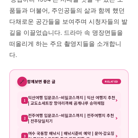
품들과 더불어, 주인공들의 삶과 함께 했던
다채로운 공간들을 보여주며 시청자들의 발
길을 이끌었습니다. 드라마 속 명장면들을
떠올리게 하는 주요 촬영지들을 소개합니
다.
🔗
함께보면 좋은 글
RELATED
익산여행 입문코스~비밀코스까지 | 익산 여행지 추천
1
| 교도소세트장 항아리까페 곰개나루 승마체험
전주여행 입문코스~비밀코스까지 | 전주여행지 추천
2
| 전주당일치기
여수 국동항 배낚시 | 배낚시준비 예약 | 문어·갑오징
3