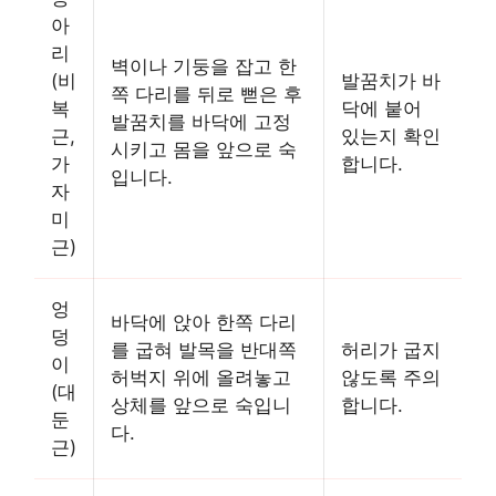
아
리
벽이나 기둥을 잡고 한
(비
발꿈치가 바
쪽 다리를 뒤로 뻗은 후
복
닥에 붙어
발꿈치를 바닥에 고정
근,
있는지 확인
시키고 몸을 앞으로 숙
가
합니다.
입니다.
자
미
근)
엉
바닥에 앉아 한쪽 다리
덩
를 굽혀 발목을 반대쪽
허리가 굽지
이
허벅지 위에 올려놓고
않도록 주의
(대
상체를 앞으로 숙입니
합니다.
둔
다.
근)