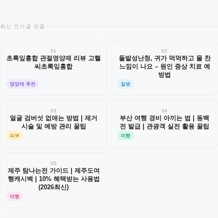
최신 인기글 모음
01
02
초록잎홍합 관절영양제 리뷰 고헬
돌발성난청, 귀가 먹먹하고 물 찬
씨초록잎홍합
느낌이 나요 – 원인 증상 치료 예
방법
영양제 추천
질병
03
04
얼굴 검버섯 없애는 방법 | 제거
부산 여행 경비 아끼는 법 | 동백
시술 및 예방 관리 꿀팁
전 발급 | 관광객 실전 활용 꿀팁
피부
여행
05
제주 탐나는전 가이드 | 제주도여
행캐시백 | 10% 혜택받는 사용법
(2026최신)
여행