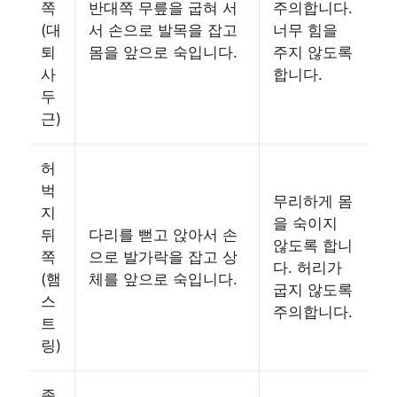
쪽
반대쪽 무릎을 굽혀 서
주의합니다.
(대
서 손으로 발목을 잡고
너무 힘을
퇴
몸을 앞으로 숙입니다.
주지 않도록
사
합니다.
두
근)
허
벅
무리하게 몸
지
을 숙이지
뒤
다리를 뻗고 앉아서 손
않도록 합니
쪽
으로 발가락을 잡고 상
다. 허리가
(햄
체를 앞으로 숙입니다.
굽지 않도록
스
주의합니다.
트
링)
종