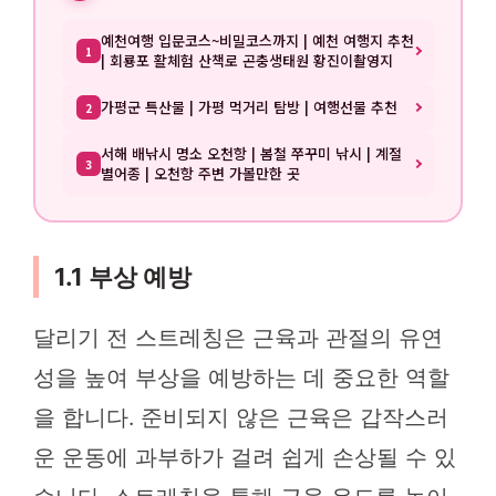
예천여행 입문코스~비밀코스까지 | 예천 여행지 추천
1
| 회룡포 활체험 산책로 곤충생태원 황진이촬영지
가평군 특산물 | 가평 먹거리 탐방 | 여행선물 추천
2
서해 배낚시 명소 오천항 | 봄철 쭈꾸미 낚시 | 계절
3
별어종 | 오천항 주변 가볼만한 곳
1.1 부상 예방
달리기 전 스트레칭은 근육과 관절의 유연
성을 높여 부상을 예방하는 데 중요한 역할
을 합니다. 준비되지 않은 근육은 갑작스러
운 운동에 과부하가 걸려 쉽게 손상될 수 있