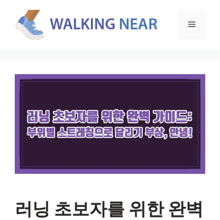
컨
텐
메
츠
로
뉴
건
너
뛰
기
러닝 초보자를 위한 완벽