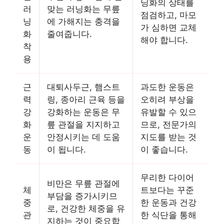
닝화의 상태를
러
맞는 러닝화는 무릎
점검하고, 마모
닝
에 가해지는 충격을
가 심하면 교체
화
줄여줍니다.
해야 합니다.
착
용
근
대퇴사두근, 햄스트
과도한 운동은
력
링, 종아리 근육 등을
오히려 부상을
강
강화하는 운동은 무
유발할 수 있으
화
릎 관절을 지지하고
므로, 전문가의
운
안정시키는 데 도움
지도를 받는 것
동
이 됩니다.
이 좋습니다.
무리한 다이어
비만은 무릎 관절에
체
트보다는 꾸준
부담을 증가시키므
중
한 운동과 건강
로, 건강한 체중을 유
관
한 식단을 통해
지하는 것이 중요합