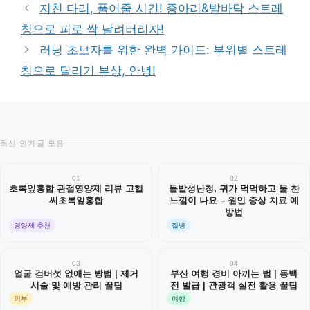
테
지친 다리, 풀어줄 시간! 종아리&발바닥 스트레
고
칭으로 피로 싹 날려버리자!
리
러닝 초보자를 위한 완벽 가이드: 부위별 스트레
칭으로 달리기 부상, 안녕!
최신 인기글 모음
01
02
초록잎홍합 관절영양제 리뷰 고헬
돌발성난청, 귀가 먹먹하고 물 찬
씨초록잎홍합
느낌이 나요 – 원인 증상 치료 예
방법
영양제 추천
질병
03
04
얼굴 검버섯 없애는 방법 | 제거
부산 여행 경비 아끼는 법 | 동백
시술 및 예방 관리 꿀팁
전 발급 | 관광객 실전 활용 꿀팁
피부
여행