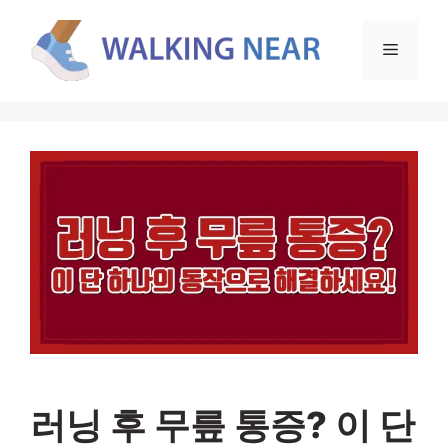
컨
텐
메
츠
로
뉴
건
너
뛰
기
러닝 후 무릎 통증? 이 단