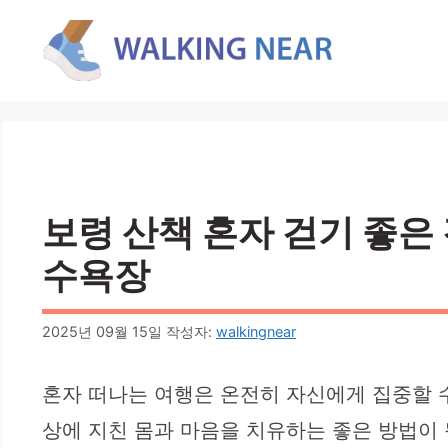
컨
텐
츠
로
건
너
뛰
기
보령 산책 혼자 걷기 좋은 
수욕장
2025년 09월 15일
작성자:
walkingnear
혼자 떠나는 여행은 온전히 자신에게 집중할 수
상에 지친 몸과 마음을 치유하는 좋은 방법이