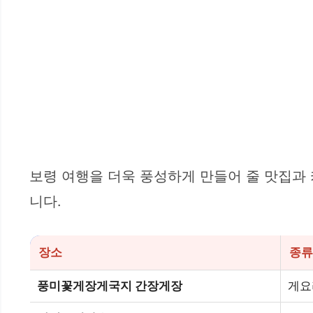
보령 여행을 더욱 풍성하게 만들어 줄 맛집과 
니다.
장소
종류
풍미꽃게장게국지 간장게장
게요