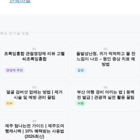
한옥마을
최신 인기글 모음
01
02
초록잎홍합 관절영양제 리뷰 고헬
돌발성난청, 귀가 먹먹하고 물 찬
씨초록잎홍합
느낌이 나요 – 원인 증상 치료 예
방법
영양제 추천
질병
03
04
얼굴 검버섯 없애는 방법 | 제거
부산 여행 경비 아끼는 법 | 동백
시술 및 예방 관리 꿀팁
전 발급 | 관광객 실전 활용 꿀팁
피부
여행
05
제주 탐나는전 가이드 | 제주도여
행캐시백 | 10% 혜택받는 사용법
(2026최신)