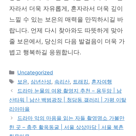
자라서 더욱 자유롭게, 혼자라서 더욱 깊이
느낄 수 있는 보은의 매력을 만끽하시길 바
랍니다. 언제 다시 찾아와도 따뜻하게 맞아
줄 보은에서, 당신의 다음 발걸음이 더욱 가
볍고 행복하길 응원합니다.
카
Uncategorized
테
태
보은
,
삼년산성
,
속리산
,
트래킹
,
혼자여행
고
그
드라마 눈물의 여왕 촬영지 추천 – 용두암 | 남
리
산타워 | 남산 백범광장 | 청담동 갤러리 | 가평 이탈
리아마을
드라마 악의 마음을 읽는 자들 촬영명소 가볼만
한 곳 – 충주 활옥동굴 | 서울 상상마당 | 서울 북촌