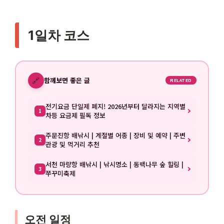
1일차 코스
🔗
함께보면 좋은 글
RELATED
전기요금 단일제 폐지! 2026년부터 달라지는 지역별
1
차등 요금제 필독 정보
주문진항 배낚시 | 계절별 어종 | 장비 및 예약 | 주변
2
관광 및 먹거리 추천
서천 마량항 배낚시 | 낚시명소 | 동백나무 숲 힐링 |
3
쭈꾸미축제
오전 일정