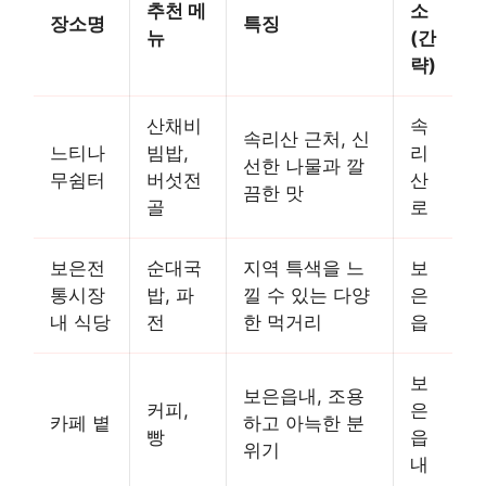
추천 메
소
장소명
특징
뉴
(간
략)
산채비
속
속리산 근처, 신
느티나
빔밥,
리
선한 나물과 깔
무쉼터
버섯전
산
끔한 맛
골
로
보은전
순대국
지역 특색을 느
보
통시장
밥, 파
낄 수 있는 다양
은
내 식당
전
한 먹거리
읍
보
보은읍내, 조용
커피,
은
카페 볕
하고 아늑한 분
빵
읍
위기
내