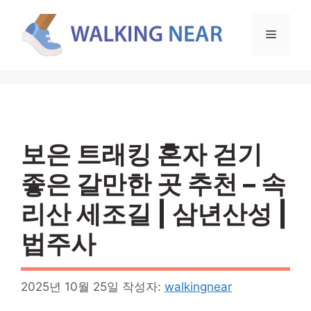
컨
텐
메
츠
로
뉴
건
너
뛰
기
보은 트래킹 혼자 걷기
좋은 갈만한 곳 추천 – 속
리산 세조길 | 삼년산성 |
법주사
2025년 10월 25일
작성자:
walkingnear