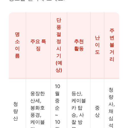
단
풍
주
명
절
난
변
소
주요 특
정
추천
이
볼
이
징
시
활동
도
거
름
기
리
(예
상)
10
청
웅장한
월
등산,
량
산세,
중
케이블
청
사,
봉화호
순
카 탑
중
량
채
풍경,
~
승, 사
상
산
심
케이블
10
찰 방
석