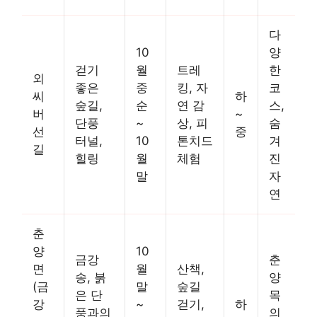
다
10
양
걷기
월
트레
한
외
좋은
중
킹, 자
코
씨
하
숲길,
순
연 감
스,
버
~
단풍
~
상, 피
숨
선
중
터널,
10
톤치드
겨
길
힐링
월
체험
진
말
자
연
춘
양
10
금강
춘
면
월
산책,
송, 붉
양
(금
말
숲길
은 단
목
강
~
걷기,
하
풍과의
의