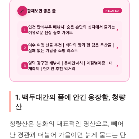
🔗
함께보면 좋은 글
RELATED
인천 만석부두 배낚시: 숨은 손맛의 성지에서 즐기는
1
여유로운 선상 출조 가이드
여수 여행 선물 추천 | 바다의 맛과 향 담은 특산물 |
2
실패 없는 기념품 쇼핑 리스트
영덕 강구항 배낚시 | 동해안낚시 | 계절별어종 | 대
3
게축제 | 현지인 추천 먹거리
1. 백두대간의 품에 안긴 웅장함, 청량
산
청량산은 봉화의 대표적인 명산으로, 빼어
난 경관과 더불어 가을이면 붉게 물드는 단