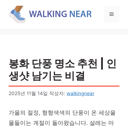
컨
텐
메
츠
로
뉴
건
너
뛰
기
봉화 단풍 명소 추천 | 인
생샷 남기는 비결
2025년 11월 14일
작성자:
walkingnear
가을의 절정, 형형색색의 단풍이 온 세상을
물들이는 계절이 돌아왔습니다. 설레는 마