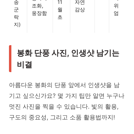
송
11
자연
조화,
위
군
월
감상
웅장함
엄
락
초
지)
봉화 단풍 사진, 인생샷 남기는
비결
아름다운 봉화의 단풍 앞에서 인생샷을 남
기고 싶으신가요? 몇 가지 팁만 알면 누구나
멋진 사진을 찍을 수 있습니다. 빛의 활용,
구도의 중요성, 그리고 소품 활용법까지!