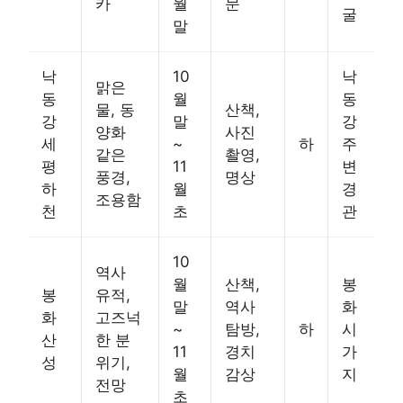
카
월
문
굴
말
낙
10
낙
맑은
동
월
동
물, 동
산책,
강
말
강
양화
사진
세
~
하
주
같은
촬영,
평
11
변
풍경,
명상
하
월
경
조용함
천
초
관
10
역사
월
산책,
봉
봉
유적,
말
역사
화
화
고즈넉
~
탐방,
하
시
산
한 분
11
경치
가
성
위기,
월
감상
지
전망
초