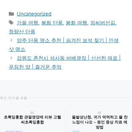
카
Uncategorized
테
태
가을 여행
,
봉화 단풍
,
봉화 여행
,
외씨버선길
,
고
그
청량산 단풍
리
양주 단풍 명소 추천 | 숨겨진 보석 찾기 | 인생
샷 명소
강원도 춘천시 석사동 바베큐장 | 신선한 재료 |
푸짐한 양 | 즐거운 추억
최신 인기글 모음
01
02
초록잎홍합 관절영양제 리뷰 고헬
돌발성난청, 귀가 먹먹하고 물 찬
씨초록잎홍합
느낌이 나요 – 원인 증상 치료 예
방법