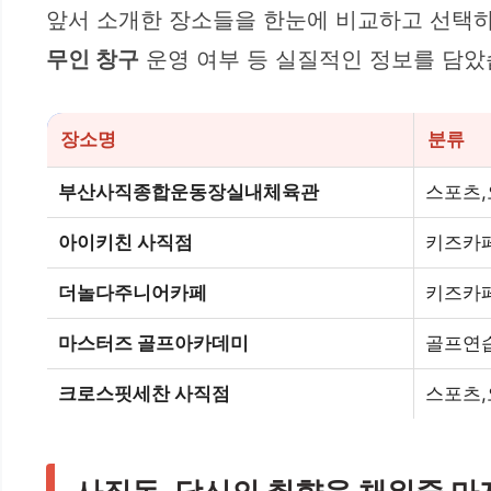
앞서 소개한 장소들을 한눈에 비교하고 선택하
무인 창구
운영 여부 등 실질적인 정보를 담았
장소명
분류
부산사직종합운동장실내체육관
스포츠
아이키친 사직점
키즈카
더놀다주니어카페
키즈카
마스터즈 골프아카데미
골프연
크로스핏세찬 사직점
스포츠