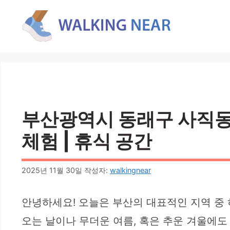
컨
텐
츠
로
건
너
뛰
기
부산광역시 동래구 사직동 실
체험 | 휴식 공간
2025년 11월 30일
작성자:
walkingnear
안녕하세요! 오늘은 부산의 대표적인 지역 중
오는 날이나 무더운 여름, 혹은 추운 겨울에도