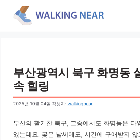
컨
텐
츠
로
건
너
뛰
기
부산광역시 북구 화명동 실
속 힐링
2025년 10월 04일
작성자:
walkingnear
부산의 활기찬 북구, 그중에서도 화명동은 다
있는데요. 궂은 날씨에도, 시간에 구애받지 않