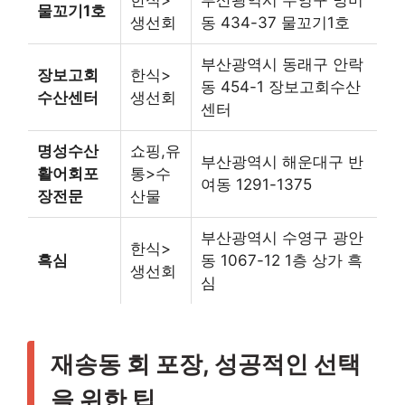
물꼬기1호
생선회
동 434-37 물꼬기1호
부산광역시 동래구 안락
장보고회
한식>
동 454-1 장보고회수산
수산센터
생선회
센터
명성수산
쇼핑,유
부산광역시 해운대구 반
활어회포
통>수
여동 1291-1375
장전문
산물
부산광역시 수영구 광안
한식>
흑심
동 1067-12 1층 상가 흑
생선회
심
재송동 회 포장, 성공적인 선택
을 위한 팁