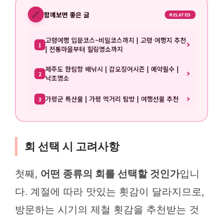
🔗
함께보면 좋은 글
RELATED
고령여행 입문코스~비밀코스까지 | 고령 여행지 추천
1
| 전통마을부터 힐링명소까지
제주도 한림항 배낚시 | 갑오징어시즌 | 예약필수 |
2
낙조명소
가평군 특산물 | 가평 먹거리 탐방 | 여행선물 추천
3
회 선택 시 고려사항
첫째,
어떤 종류의 회를 선택할 것인가
입니
다. 계절에 따라 맛있는 횟감이 달라지므로,
방문하는 시기의 제철 횟감을 추천받는 것