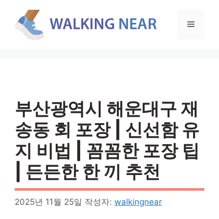
컨
텐
메
츠
로
뉴
건
너
뛰
기
부산광역시 해운대구 재
송동 회 포장 | 신선함 유
지 비법 | 꼼꼼한 포장 팁
| 든든한 한 끼 추천
2025년 11월 25일
작성자:
walkingnear