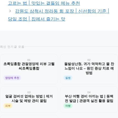
고르는 법 | 맛있는 곁들임 메뉴 추천
리
강원도 삼척시 정라동 회 포장 | 신선함의 기준 |
당일 조업 | 집에서 즐기는 맛
최신 인기글 모음
01
02
초록잎홍합 관절영양제 리뷰 고헬
돌발성난청, 귀가 먹먹하고 물 찬
씨초록잎홍합
느낌이 나요 – 원인 증상 치료 예
방법
영양제 추천
질병
03
04
얼굴 검버섯 없애는 방법 | 제거
부산 여행 경비 아끼는 법 | 동백
시술 및 예방 관리 꿀팁
전 발급 | 관광객 실전 활용 꿀팁
피부
여행