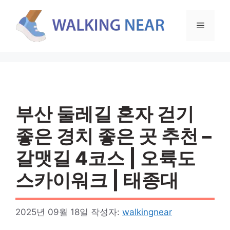
컨
텐
메
츠
로
뉴
건
너
뛰
기
부산 둘레길 혼자 걷기
좋은 경치 좋은 곳 추천 –
갈맷길 4코스 | 오륙도
스카이워크 | 태종대
2025년 09월 18일
작성자:
walkingnear