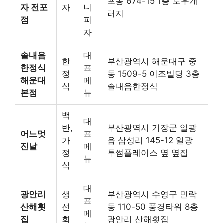
포동 674-15 1층 도우개
자 전포
자
니
러지
점
피
자
솔내음
대
한
부산광역시 해운대구 중
한정식
표
정
동 1509-5 이조빌딩 3층
해운대
메
식
솔내음한정식
본점
뉴
백
대
반,
부산광역시 기장군 일광
어느멋
표
가
읍 삼성리 145-12 일광
진날
메
정
투썸플레이스 옆 옆집
뉴
식
대
광안리
생
부산광역시 수영구 민락
표
산해횟
선
동 110-50 풍경타워 8층
메
집
회
광안리 산해횟집