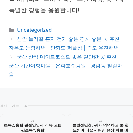
특별한 경험을 응원합니다!
카
Uncategorized
테
신안 둘레길 혼자 걷기 좋은 경치 좋은 곳 추천 –
고
자은도 둔장해변 | 안좌도 퍼플섬 | 증도 우전해변
리
군산 산책 데이트코스로 좋은 갈만한 곳 추천 –
군산 시간여행마을 | 은파호수공원 | 경암동 철길마
을
최신 인기글 모음
01
02
초록잎홍합 관절영양제 리뷰 고헬
돌발성난청, 귀가 먹먹하고 물 찬
씨초록잎홍합
느낌이 나요 – 원인 증상 치료 예