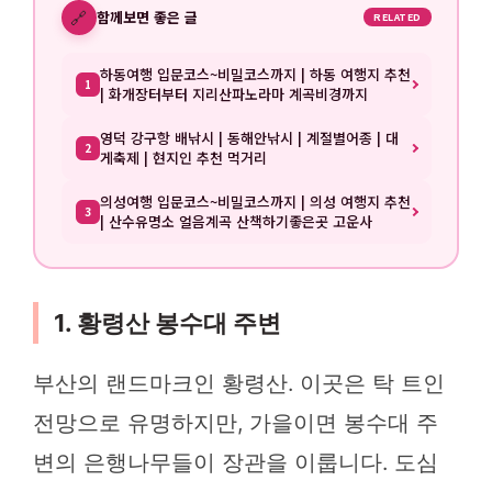
🔗
함께보면 좋은 글
RELATED
하동여행 입문코스~비밀코스까지 | 하동 여행지 추천
1
| 화개장터부터 지리산파노라마 계곡비경까지
영덕 강구항 배낚시 | 동해안낚시 | 계절별어종 | 대
2
게축제 | 현지인 추천 먹거리
의성여행 입문코스~비밀코스까지 | 의성 여행지 추천
3
| 산수유명소 얼음계곡 산책하기좋은곳 고운사
1. 황령산 봉수대 주변
부산의 랜드마크인 황령산. 이곳은 탁 트인
전망으로 유명하지만, 가을이면 봉수대 주
변의 은행나무들이 장관을 이룹니다. 도심