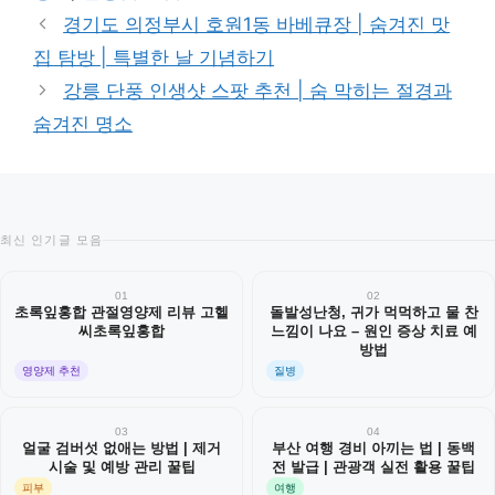
리
경기도 의정부시 호원1동 바베큐장 | 숨겨진 맛
집 탐방 | 특별한 날 기념하기
강릉 단풍 인생샷 스팟 추천 | 숨 막히는 절경과
숨겨진 명소
최신 인기글 모음
01
02
초록잎홍합 관절영양제 리뷰 고헬
돌발성난청, 귀가 먹먹하고 물 찬
씨초록잎홍합
느낌이 나요 – 원인 증상 치료 예
방법
영양제 추천
질병
03
04
얼굴 검버섯 없애는 방법 | 제거
부산 여행 경비 아끼는 법 | 동백
시술 및 예방 관리 꿀팁
전 발급 | 관광객 실전 활용 꿀팁
피부
여행