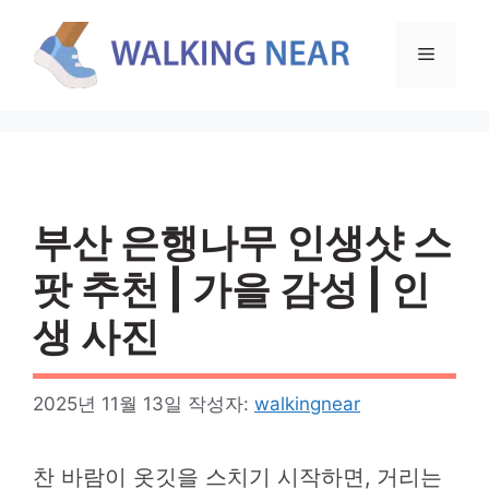
컨
텐
메
츠
로
뉴
건
너
뛰
기
부산 은행나무 인생샷 스
팟 추천 | 가을 감성 | 인
생 사진
2025년 11월 13일
작성자:
walkingnear
찬 바람이 옷깃을 스치기 시작하면, 거리는