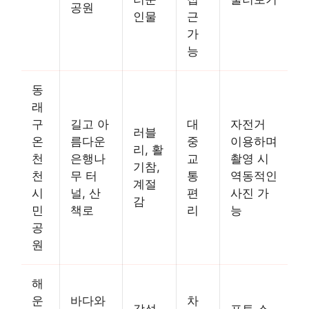
공원
인물
근
가
능
동
래
구
길고 아
대
자전거
러블
온
름다운
중
이용하며
리, 활
천
은행나
교
촬영 시
기참,
천
무 터
통
역동적인
계절
시
널, 산
편
사진 가
감
민
책로
리
능
공
원
해
운
바다와
차