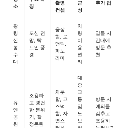
촬영
근
추가 팁
소
징
컨셉
성
황
차
웅장
령
도심 전
량
일몰 시
함, 로
산
망, 탁
이
간대에
맨틱,
봉
트인 풍
용
방문 추
파노
수
경
편
천
라마
대
리
대
중
차분
교
조용하
함, 고
통
방문 시
유
고 경건
즈넉
및
예의를
엔
한 분위
함, 자
도
갖추고
공
기, 잘
연스
보
조용히
원
정돈된
러운
접
둘러보기