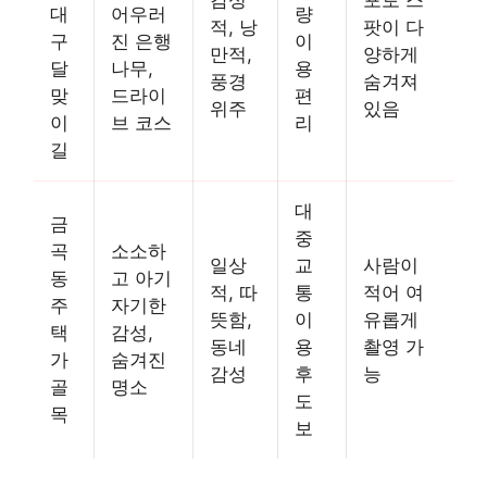
감성
포토 스
대
어우러
량
적, 낭
팟이 다
구
진 은행
이
만적,
양하게
달
나무,
용
풍경
숨겨져
맞
드라이
편
위주
있음
이
브 코스
리
길
대
금
중
곡
소소하
일상
교
사람이
동
고 아기
적, 따
통
적어 여
주
자기한
뜻함,
이
유롭게
택
감성,
동네
용
촬영 가
가
숨겨진
감성
후
능
골
명소
도
목
보