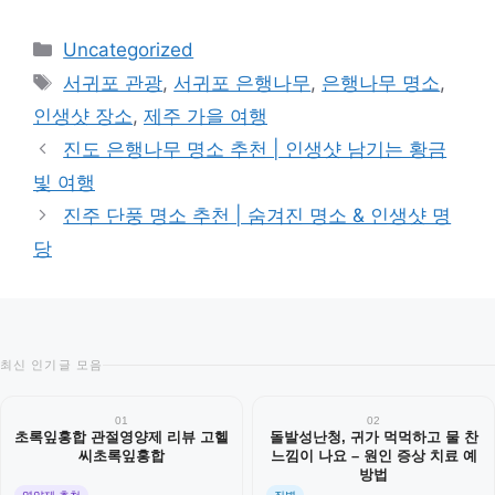
카
Uncategorized
테
태
서귀포 관광
,
서귀포 은행나무
,
은행나무 명소
,
고
그
인생샷 장소
,
제주 가을 여행
리
진도 은행나무 명소 추천 | 인생샷 남기는 황금
빛 여행
진주 단풍 명소 추천 | 숨겨진 명소 & 인생샷 명
당
최신 인기글 모음
01
02
초록잎홍합 관절영양제 리뷰 고헬
돌발성난청, 귀가 먹먹하고 물 찬
씨초록잎홍합
느낌이 나요 – 원인 증상 치료 예
방법