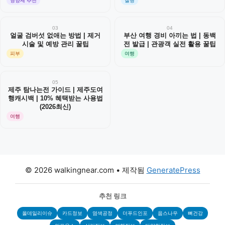
영양제 추천
질병
03
04
얼굴 검버섯 없애는 방법 | 제거
부산 여행 경비 아끼는 법 | 동백
시술 및 예방 관리 꿀팁
전 발급 | 관광객 실전 활용 꿀팁
피부
여행
05
제주 탐나는전 가이드 | 제주도여
행캐시백 | 10% 혜택받는 사용법
(2026최신)
여행
© 2026 walkingnear.com
• 제작됨
GeneratePress
추천 링크
올데일리이슈
카드정보
염색공정
더푸드인포
웁스나우
뼈건강