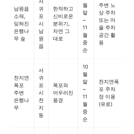
서
월
주변 노
남원읍
귀
한적하고
말
상 주차
소재,
포
신비로운
~
또는 마
잊혀진
시
분위기,
11
을 주차
은행나
남
자연 그
월
공간 활
무 숲
원
대로
중
용
읍
순
10
서
월
천지연
귀
말
천지연폭
폭포
포
폭포와
~
포 주차
주변
시
어우러진
11
장 이용
은행나
천
풍경
월
(유료)
무
지
중
동
순