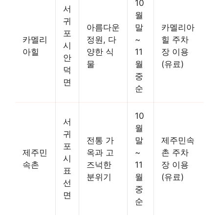
10
서
월
귀
아름다운
말
카멜리아
포
카멜리
정원, 다
~
힐 주차
시
아힐
양한 식
11
장 이용
안
물
월
(유료)
덕
중
면
순
10
서
월
귀
전통 가
말
제주민속
포
제주민
옥과 고
~
촌 주차
시
속촌
즈넉한
11
장 이용
표
분위기
월
(유료)
선
중
면
순