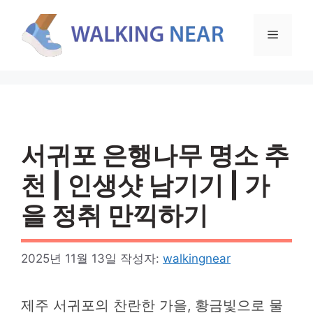
컨
텐
메
츠
로
뉴
건
너
뛰
기
서귀포 은행나무 명소 추
천 | 인생샷 남기기 | 가
을 정취 만끽하기
2025년 11월 13일
작성자:
walkingnear
제주 서귀포의 찬란한 가을, 황금빛으로 물