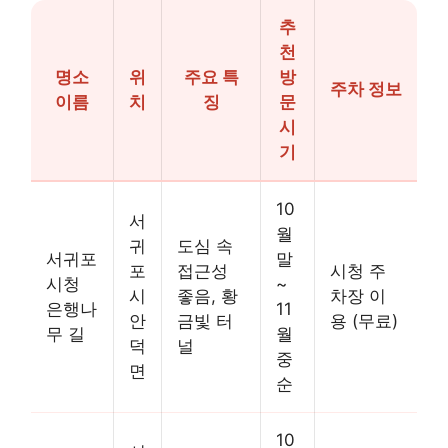
추
천
명소
위
주요 특
방
주차 정보
이름
치
징
문
시
기
10
서
월
귀
도심 속
서귀포
말
포
접근성
시청 주
시청
~
시
좋음, 황
차장 이
은행나
11
안
금빛 터
용 (무료)
무 길
월
덕
널
중
면
순
10