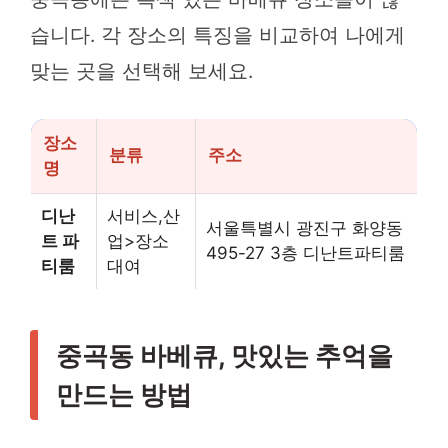
습니다. 각 장소의 특징을 비교하여 나에게
맞는 곳을 선택해 보세요.
장소
분류
주소
명
디난
서비스,산
서울특별시 광진구 화양동
트 파
업>장소
495-27 3층 디난트파티룸
티룸
대여
중곡동 바베큐, 맛있는 추억을
만드는 방법