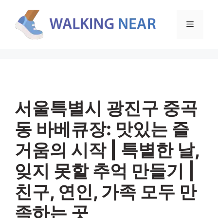
컨
텐
메
츠
로
뉴
건
너
뛰
기
서울특별시 광진구 중곡
동 바베큐장: 맛있는 즐
거움의 시작 | 특별한 날,
잊지 못할 추억 만들기 |
친구, 연인, 가족 모두 만
족하는 곳