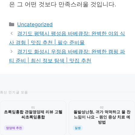
은 그 어떤 것보다 만족스러울 것입니다.
카
Uncategorized
테
경기도 평택시 팽성읍 바베큐장: 완벽한 야외 식
고
사 경험 | 맛집 추천 | 필수 준비물
리
경기도 화성시 우정읍 바베큐장: 완벽한 캠핑 파
티 준비 | 최신 정보 탐색 | 맛집 추천
최신 인기글 모음
01
02
초록잎홍합 관절영양제 리뷰 고헬
돌발성난청, 귀가 먹먹하고 물 찬
씨초록잎홍합
느낌이 나요 – 원인 증상 치료 예
방법
영양제 추천
질병