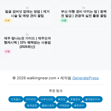
03
04
얼굴 검버섯 없애는 방법 | 제거
부산 여행 경비 아끼는 법 | 동백
시술 및 예방 관리 꿀팁
전 발급 | 관광객 실전 활용 꿀팁
피부
여행
05
제주 탐나는전 가이드 | 제주도여
행캐시백 | 10% 혜택받는 사용법
(2026최신)
여행
© 2026 walkingnear.com
• 제작됨
GeneratePress
추천 링크
인포웁스
치아건강
더푸드인포
뼈건강
로컬정보
올데일리이슈
염색공정
올띵스토리
지역정보
봉쥬르카