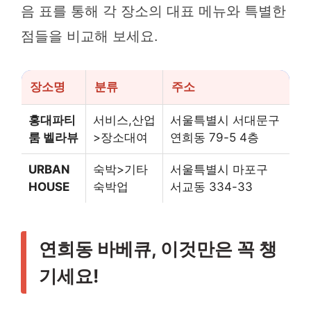
음 표를 통해 각 장소의 대표 메뉴와 특별한
점들을 비교해 보세요.
장소명
분류
주소
홍대파티
서비스,산업
서울특별시 서대문구
룸 벨라뷰
>장소대여
연희동 79-5 4층
URBAN
숙박>기타
서울특별시 마포구
HOUSE
숙박업
서교동 334-33
연희동 바베큐, 이것만은 꼭 챙
기세요!