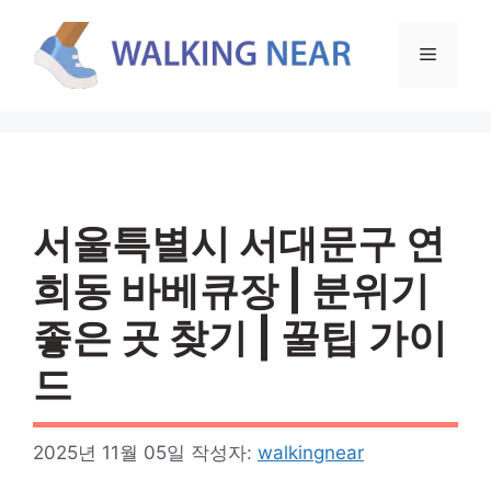
컨
텐
메
츠
로
뉴
건
너
뛰
기
서울특별시 서대문구 연
희동 바베큐장 | 분위기
좋은 곳 찾기 | 꿀팁 가이
드
2025년 11월 05일
작성자:
walkingnear