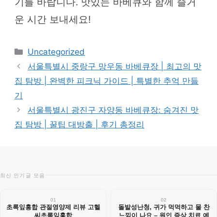
기를 바랍니다. 맛있는 바베큐와 함께 즐거
운 시간 보내세요!
카
Uncategorized
테
서울특별시 중랑구 망우동 바베큐장 | 최고의 맛
고
집 탐방 | 완벽한 피크닉 가이드 | 특별한 추억 만들
리
기
서울특별시 광진구 자양동 바베큐장: 숨겨진 맛
집 탐방 | 꿀팁 대방출 | 후기 총정리
최신 인기글 모음
01
02
초록잎홍합 관절영양제 리뷰 고헬
돌발성난청, 귀가 먹먹하고 물 찬
씨초록잎홍합
느낌이 나요 – 원인 증상 치료 예