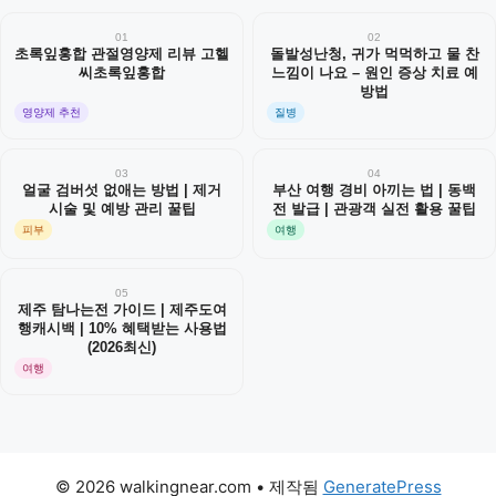
01
02
초록잎홍합 관절영양제 리뷰 고헬
돌발성난청, 귀가 먹먹하고 물 찬
씨초록잎홍합
느낌이 나요 – 원인 증상 치료 예
방법
영양제 추천
질병
03
04
얼굴 검버섯 없애는 방법 | 제거
부산 여행 경비 아끼는 법 | 동백
시술 및 예방 관리 꿀팁
전 발급 | 관광객 실전 활용 꿀팁
피부
여행
05
제주 탐나는전 가이드 | 제주도여
행캐시백 | 10% 혜택받는 사용법
(2026최신)
여행
© 2026 walkingnear.com
• 제작됨
GeneratePress