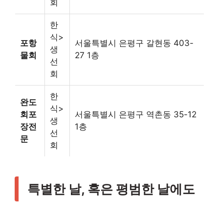
회
한
식>
포항
서울특별시 은평구 갈현동 403-
생
물회
27 1층
선
회
한
완도
식>
회포
서울특별시 은평구 역촌동 35-12
생
장전
1층
선
문
회
특별한 날, 혹은 평범한 날에도