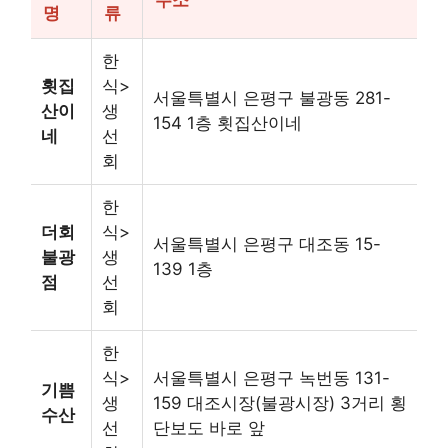
명
류
한
횟집
식>
서울특별시 은평구 불광동 281-
산이
생
154 1층 횟집산이네
네
선
회
한
더회
식>
서울특별시 은평구 대조동 15-
불광
생
139 1층
점
선
회
한
식>
서울특별시 은평구 녹번동 131-
기쁨
생
159 대조시장(불광시장) 3거리 횡
수산
선
단보도 바로 앞