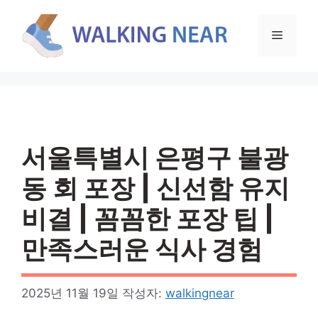
컨
텐
메
츠
로
뉴
건
너
뛰
기
서울특별시 은평구 불광
동 회 포장 | 신선함 유지
비결 | 꼼꼼한 포장 팁 |
만족스러운 식사 경험
2025년 11월 19일
작성자:
walkingnear