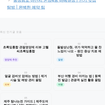
충청남도 아산시 온양4동 바베큐장 | 인기 맛집
탐방 | 완벽한 예약 팁
최신 인기글 모음
01
02
초록잎홍합 관절영양제 리뷰 고헬
돌발성난청, 귀가 먹먹하고 물 찬
씨초록잎홍합
느낌이 나요 – 원인 증상 치료 예
방법
영양제 추천
질병
03
04
얼굴 검버섯 없애는 방법 | 제거
부산 여행 경비 아끼는 법 | 동백
시술 및 예방 관리 꿀팁
전 발급 | 관광객 실전 활용 꿀팁
피부
여행
05
제주 탐나는전 가이드 | 제주도여