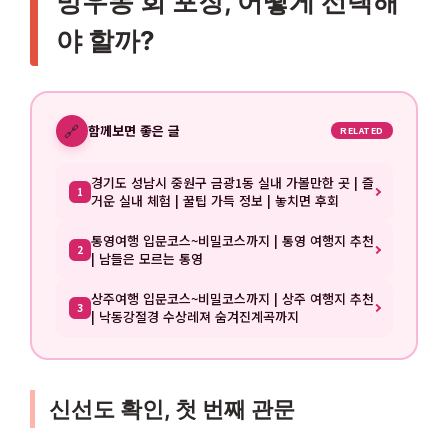
망우동 회 포장, 어떻게 선택해
야 할까?
🔗
함께보면 좋은 글
RELATED
경기도 성남시 중원구 금광1동 실내 가볼만한 곳 | 즐
1
거운 실내 체험 | 꿀팁 가득 정보 | 놓치면 후회
통영여행 입문코스~비밀코스까지 | 통영 여행지 추천
2
| 남들은 모르는 통영
상주여행 입문코스~비밀코스까지 | 상주 여행지 추천
3
| 낙동강절경 수상레져 숨겨진계곡까지
신선도 확인, 첫 번째 관문