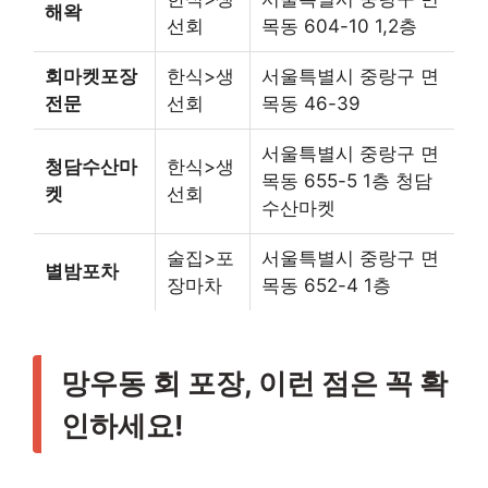
해왁
선회
목동 604-10 1,2층
회마켓포장
한식>생
서울특별시 중랑구 면
전문
선회
목동 46-39
서울특별시 중랑구 면
청담수산마
한식>생
목동 655-5 1층 청담
켓
선회
수산마켓
술집>포
서울특별시 중랑구 면
별밤포차
장마차
목동 652-4 1층
망우동 회 포장, 이런 점은 꼭 확
인하세요!