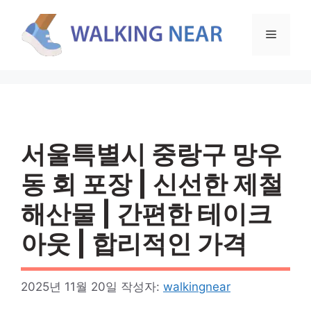
컨
텐
메
츠
로
뉴
건
너
뛰
기
서울특별시 중랑구 망우
동 회 포장 | 신선한 제철
해산물 | 간편한 테이크
아웃 | 합리적인 가격
2025년 11월 20일
작성자:
walkingnear