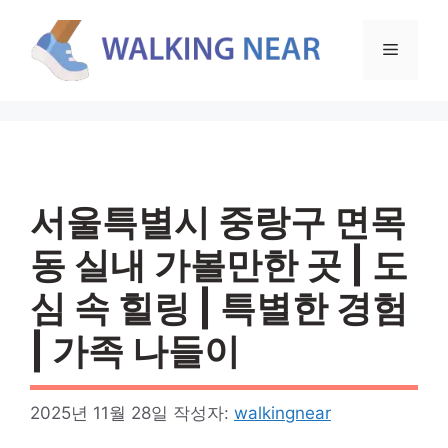
컨
텐
메
츠
로
뉴
건
너
뛰
기
서울특별시 중랑구 면목
동 실내 가볼만한 곳 | 도
심 속 힐링 | 특별한 경험
| 가족 나들이
2025년 11월 28일
작성자:
walkingnear