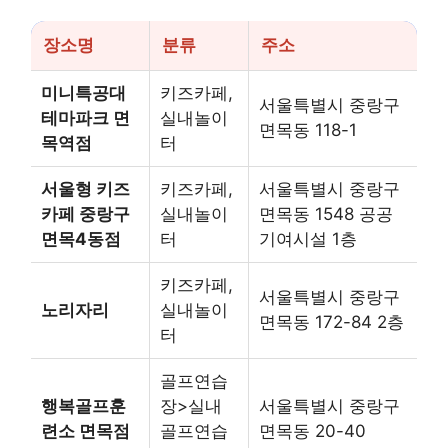
장소명
분류
주소
미니특공대
키즈카페,
서울특별시 중랑구
테마파크 면
실내놀이
면목동 118-1
목역점
터
서울형 키즈
키즈카페,
서울특별시 중랑구
카페 중랑구
실내놀이
면목동 1548 공공
면목4동점
터
기여시설 1층
키즈카페,
서울특별시 중랑구
노리자리
실내놀이
면목동 172-84 2층
터
골프연습
행복골프훈
장>실내
서울특별시 중랑구
련소 면목점
골프연습
면목동 20-40