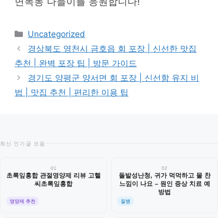
면목동 나들이를 응원합니다!
카
Uncategorized
테
경상북도 영천시 금호읍 회 포장 | 신선한 맛집
고
추천 | 완벽 포장 팁 | 방문 가이드
리
경기도 양평군 양서면 회 포장 | 신선함 유지 비
법 | 맛집 추천 | 편리한 이용 팁
최신 인기글 모음
01
02
초록잎홍합 관절영양제 리뷰 고헬
돌발성난청, 귀가 먹먹하고 물 찬
씨초록잎홍합
느낌이 나요 – 원인 증상 치료 예
방법
영양제 추천
질병