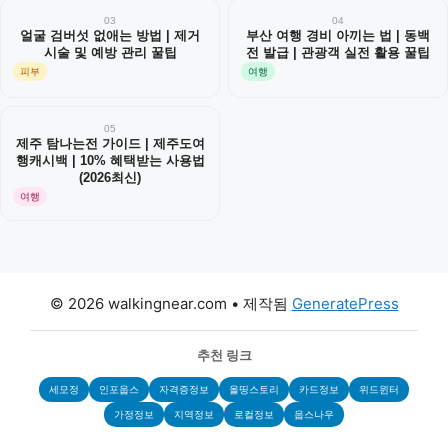
03
04
얼굴 검버섯 없애는 방법 | 제거
부산 여행 경비 아끼는 법 | 동백
시술 및 예방 관리 꿀팁
전 발급 | 관광객 실전 활용 꿀팁
피부
여행
05
제주 탐나는전 가이드 | 제주도여
행캐시백 | 10% 혜택받는 사용법
(2026최신)
여행
© 2026 walkingnear.com
• 제작됨
GeneratePress
추천 링크
세모정
인포웁스
자격증정보
올띵스토리
카드정보
위드윈터
가정정보
지역정보
로컬정보
웁스나우