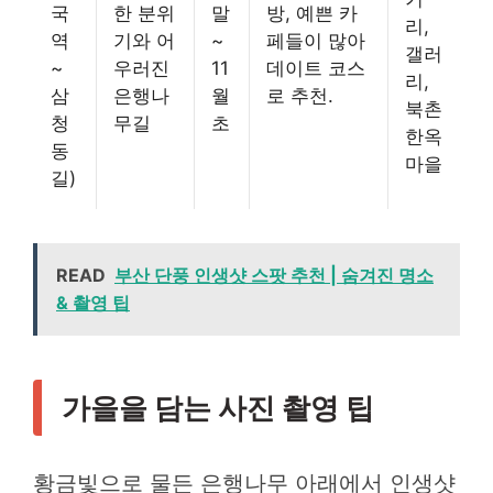
국
한 분위
말
방, 예쁜 카
리,
역
기와 어
~
페들이 많아
갤러
~
우러진
11
데이트 코스
리,
삼
은행나
월
로 추천.
북촌
청
무길
초
한옥
동
마을
길)
READ
부산 단풍 인생샷 스팟 추천 | 숨겨진 명소
& 촬영 팁
가을을 담는 사진 촬영 팁
황금빛으로 물든 은행나무 아래에서 인생샷