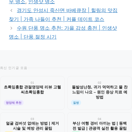
무 명소
,
인생샷 명소
리
경기도 안성시 죽산면 바베큐장 | 힐링의 맛집
찾기 | 가족 나들이 추천 | 커플 데이트 코스
수원 단풍 명소 추천: 가을 감성 충전 | 인생샷
명소 | 단풍 절정 시기
최신 인기글 모음
01
02
초록잎홍합 관절영양제 리뷰 고헬
돌발성난청, 귀가 먹먹하고 물 찬
씨초록잎홍합
느낌이 나요 – 원인 증상 치료 예
방법
영양제 추천
질병
03
04
얼굴 검버섯 없애는 방법 | 제거
부산 여행 경비 아끼는 법 | 동백
시술 및 예방 관리 꿀팁
전 발급 | 관광객 실전 활용 꿀팁