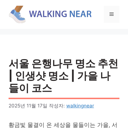
컨
텐
메
츠
로
뉴
건
너
뛰
기
서울 은행나무 명소 추천
| 인생샷 명소 | 가을 나
들이 코스
2025년 11월 17일
작성자:
walkingnear
황금빛 물결이 온 세상을 물들이는 가을, 서