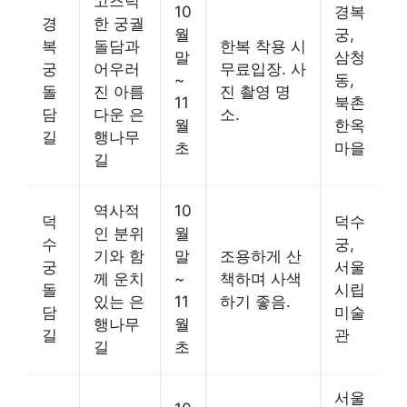
고즈넉
10
경복
경
한 궁궐
월
궁,
복
돌담과
한복 착용 시
말
삼청
궁
어우러
무료입장. 사
~
동,
돌
진 아름
진 촬영 명
11
북촌
담
다운 은
소.
월
한옥
길
행나무
초
마을
길
역사적
10
덕
덕수
인 분위
월
수
궁,
기와 함
말
조용하게 산
궁
서울
께 운치
~
책하며 사색
돌
시립
있는 은
11
하기 좋음.
담
미술
행나무
월
길
관
길
초
서울