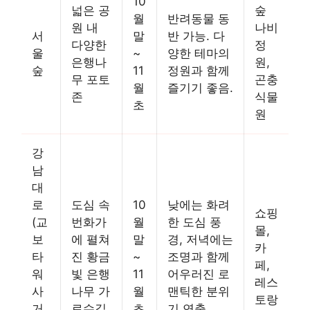
10
넓은 공
숲
월
반려동물 동
원 내
나비
서
말
반 가능. 다
다양한
정
울
~
양한 테마의
은행나
원,
숲
11
정원과 함께
무 포토
곤충
월
즐기기 좋음.
존
식물
초
원
강
남
대
로
도심 속
10
낮에는 화려
쇼핑
(교
번화가
월
한 도심 풍
몰,
보
에 펼쳐
말
경, 저녁에는
카
타
진 황금
~
조명과 함께
페,
워
빛 은행
11
어우러진 로
레스
사
나무 가
월
맨틱한 분위
토랑
거
로수길
초
기 연출.