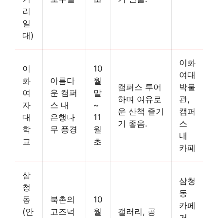
리
일
대)
이화
이
10
여대
화
아름다
월
캠퍼스 투어
박물
여
운 캠퍼
말
하며 여유로
관,
자
스 내
~
운 산책 즐기
캠퍼
대
은행나
11
기 좋음.
스
학
무 풍경
월
내
교
초
카페
삼
삼청
청
동
동
북촌의
10
카페
(안
고즈넉
월
갤러리, 공
거