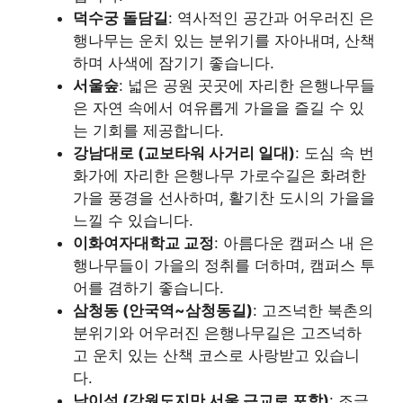
덕수궁 돌담길
: 역사적인 공간과 어우러진 은
행나무는 운치 있는 분위기를 자아내며, 산책
하며 사색에 잠기기 좋습니다.
서울숲
: 넓은 공원 곳곳에 자리한 은행나무들
은 자연 속에서 여유롭게 가을을 즐길 수 있
는 기회를 제공합니다.
강남대로 (교보타워 사거리 일대)
: 도심 속 번
화가에 자리한 은행나무 가로수길은 화려한
가을 풍경을 선사하며, 활기찬 도시의 가을을
느낄 수 있습니다.
이화여자대학교 교정
: 아름다운 캠퍼스 내 은
행나무들이 가을의 정취를 더하며, 캠퍼스 투
어를 겸하기 좋습니다.
삼청동 (안국역~삼청동길)
: 고즈넉한 북촌의
분위기와 어우러진 은행나무길은 고즈넉하
고 운치 있는 산책 코스로 사랑받고 있습니
다.
남이섬 (강원도지만 서울 근교로 포함)
: 조금