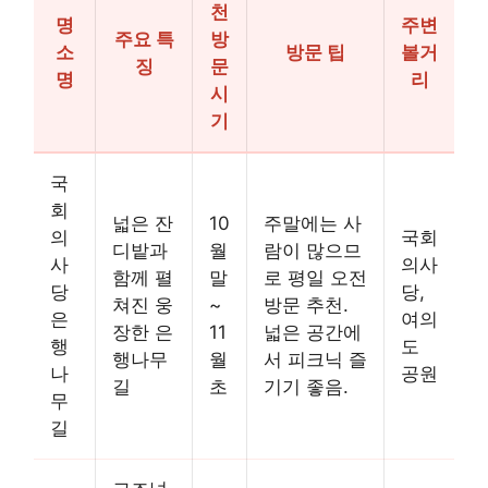
천
명
주변
주요 특
방
소
방문 팁
볼거
징
문
명
리
시
기
국
회
넓은 잔
10
주말에는 사
의
국회
디밭과
월
람이 많으므
사
의사
함께 펼
말
로 평일 오전
당
당,
쳐진 웅
~
방문 추천.
은
여의
장한 은
11
넓은 공간에
행
도
행나무
월
서 피크닉 즐
나
공원
길
초
기기 좋음.
무
길