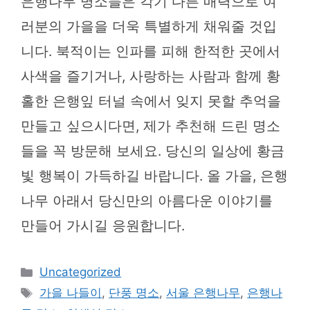
은행나무 명소들은 각기 다른 매력으로 여
러분의 가을을 더욱 특별하게 채워줄 것입
니다. 북적이는 인파를 피해 한적한 곳에서
사색을 즐기거나, 사랑하는 사람과 함께 황
홀한 은행잎 터널 속에서 잊지 못할 추억을
만들고 싶으시다면, 제가 추천해 드린 명소
들을 꼭 방문해 보세요. 당신의 일상에 황금
빛 행복이 가득하길 바랍니다. 올 가을, 은행
나무 아래서 당신만의 아름다운 이야기를
만들어 가시길 응원합니다.
카
Uncategorized
테
태
가을 나들이
,
단풍 명소
,
서울 은행나무
,
은행나
고
그