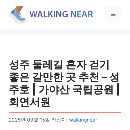
컨
텐
메
츠
로
뉴
건
너
뛰
기
성주 둘레길 혼자 걷기
좋은 갈만한 곳 추천 – 성
주호 | 가야산 국립공원 |
회연서원
2025년 09월 15일
작성자:
walkingnear