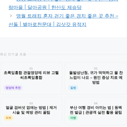
고
랑마을 | 달아공원 | 한산도 제승당
리
영월 트래킹 혼자 걷기 좋은 경치 좋은 곳 추천 –
선돌 | 별마로천문대 | 김삿갓 유적지
최신 인기글 모음
01
02
초록잎홍합 관절영양제 리뷰 고헬
돌발성난청, 귀가 먹먹하고 물 찬
씨초록잎홍합
느낌이 나요 – 원인 증상 치료 예
방법
영양제 추천
질병
03
04
얼굴 검버섯 없애는 방법 | 제거
부산 여행 경비 아끼는 법 | 동백
시술 및 예방 관리 꿀팁
전 발급 | 관광객 실전 활용 꿀팁
피부
여행