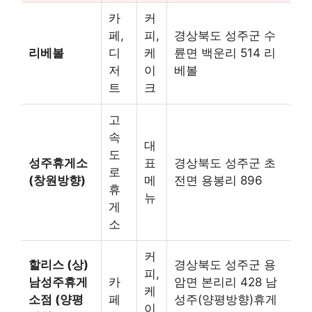
카
커
페,
피,
경상북도 성주군 수
리베볼
디
케
륜면 백운리 514 리
저
이
베볼
트
크
고
속
대
도
성주휴게소
표
경상북도 성주군 초
로
(창원방향)
메
전면 용봉리 896
휴
뉴
게
소
커
할리스 (상)
경상북도 성주군 용
피,
남성주휴게
카
암면 본리리 428 남
케
소점 (양평
페
성주(양평방향)휴게
이