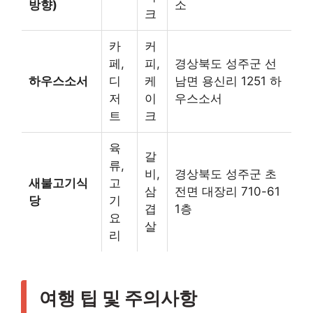
방향)
소
크
카
커
페,
피,
경상북도 성주군 선
하우스소서
디
케
남면 용신리 1251 하
저
이
우스소서
트
크
육
갈
류,
비,
경상북도 성주군 초
새불고기식
고
삼
전면 대장리 710-61
당
기
겹
1층
요
살
리
여행 팁 및 주의사항