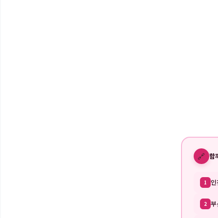
🔗
함
인
1
부
2