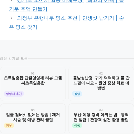
경기도 오산시 궐동 바베큐장 | 최고의 선택 | 즐
리
거운 추억 만들기
의정부 은행나무 명소 추천 | 인생샷 남기기 | 숨
은 명소 찾기
최신 인기글 모음
01
02
초록잎홍합 관절영양제 리뷰 고헬
돌발성난청, 귀가 먹먹하고 물 찬
씨초록잎홍합
느낌이 나요 – 원인 증상 치료 예
방법
영양제 추천
질병
03
04
얼굴 검버섯 없애는 방법 | 제거
부산 여행 경비 아끼는 법 | 동백
시술 및 예방 관리 꿀팁
전 발급 | 관광객 실전 활용 꿀팁
피부
여행