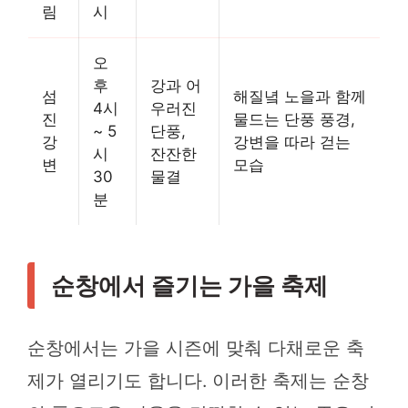
림
시
오
후
강과 어
섬
해질녘 노을과 함께
4시
우러진
진
물드는 단풍 풍경,
~ 5
단풍,
강
강변을 따라 걷는
시
잔잔한
변
모습
30
물결
분
순창에서 즐기는 가을 축제
순창에서는 가을 시즌에 맞춰 다채로운 축
제가 열리기도 합니다. 이러한 축제는 순창