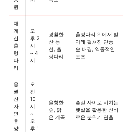
원
채
계
오
광활한
출렁다리 위에서 발
산
후 2
산 능
아래 펼쳐진 단풍
출
시
선, 출
숲 배경, 역동적인
렁
~ 4
렁다리
포즈
다
시
리
용
오
궐
전
산
10
울창한
숲길 사이로 비치는
자
시
숲, 맑
햇살을 활용한 신비
연
~
은 계곡
로운 분위기 연출
휴
오
양
후 1