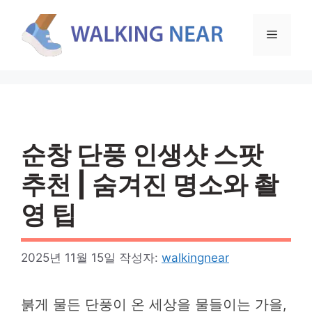
컨
텐
메
츠
로
뉴
건
너
뛰
기
순창 단풍 인생샷 스팟
추천 | 숨겨진 명소와 촬
영 팁
2025년 11월 15일
작성자:
walkingnear
붉게 물든 단풍이 온 세상을 물들이는 가을,