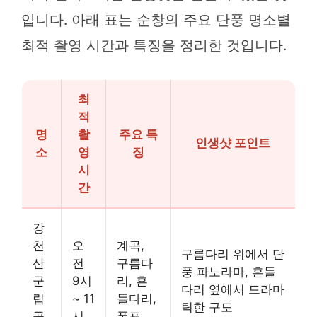
입니다. 아래 표는 순창의 주요 단풍 명소별
최적 촬영 시간과 특징을 정리한 것입니다.
최
적
명
촬
주요 특
인생샷 포인트
소
영
징
시
간
강
천
오
계곡,
구름다리 위에서 단
산
전
구름다
풍 파노라마, 흔들
군
9시
리, 흔
다리 옆에서 드라마
립
~ 11
들다리,
틱한 구도
공
시
폭포