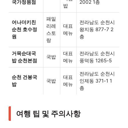
국가정원점
2002 1층
밥
패밀
어나더키친
전라남도 순천시
리레
대표
순천 호수정
왕지동 877-7 2
스토
메뉴
원
층
랑
거목순대국
대표
전라남도 순천시
국밥
밥 순천본점
메뉴
풍덕동 1265-5
전라남도 순천시
순천 건봉국
대표
국밥
인제동 371-1 1
밥
메뉴
층
여행 팁 및 주의사항