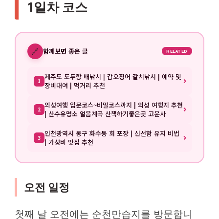
1일차 코스
🔗
함께보면 좋은 글
RELATED
제주도 도두항 배낚시 | 갑오징어 갈치낚시 | 예약 및
1
장비대여 | 먹거리 추천
의성여행 입문코스~비밀코스까지 | 의성 여행지 추천
2
| 산수유명소 얼음계곡 산책하기좋은곳 고운사
인천광역시 동구 화수동 회 포장 | 신선함 유지 비법
3
| 가성비 맛집 추천
오전 일정
첫째 날 오전에는 순천만습지를 방문합니