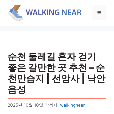
컨
텐
메
츠
로
뉴
건
너
뛰
기
순천 둘레길 혼자 걷기
좋은 갈만한 곳 추천 – 순
천만습지 | 선암사 | 낙안
읍성
2025년 10월 10일
작성자:
walkingnear