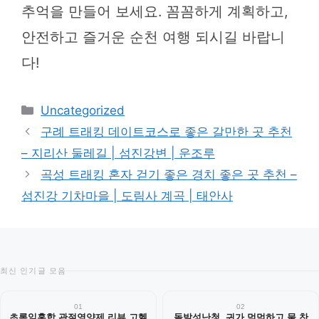
추억을 만들어 보세요. 꼼꼼하게 계획하고,
안전하고 즐거운 순천 여행 되시길 바랍니
다!
카
Uncategorized
테
구례 트래킹 데이트코스로 좋은 갈만한 곳 추천
고
– 지리산 둘레길 | 섬진강변 | 운조루
리
곡성 트래킹 혼자 걷기 좋은 경치 좋은 곳 추천 –
섬진강 기차마을 | 도림사 계곡 | 태안사
최신 인기글 모음
01
02
초록잎홍합 관절영양제 리뷰 고헬
돌발성난청, 귀가 먹먹하고 물 찬