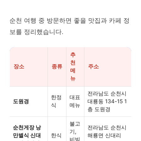
순천 여행 중 방문하면 좋을 맛집과 카페 정
보를 정리했습니다.
추
천
장소
종류
주소
메
뉴
전라남도 순천시
한정
대표
도원경
대룡동 134-15 1
식
메뉴
층 도원경
불고
순천게장 낭
전라남도 순천시
기,
만별식 신대
한식
해룡면 신대리
비빔