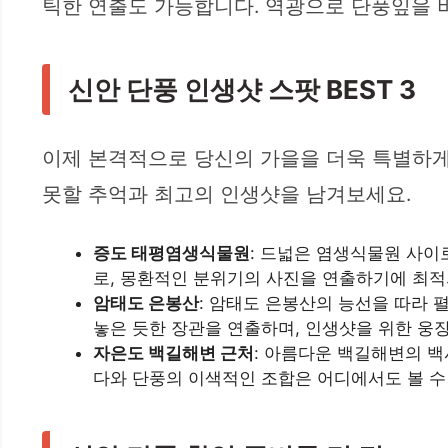
틱한 연출도 가능합니다. 역광으로 단풍잎을 
신안 단풍 인생샷 스팟 BEST 3
이제 본격적으로 당신의 가을을 더욱 특별하게 
못할 추억과 최고의 인생샷을 남겨보세요.
증도 태평염생식물원
: 드넓은 염생식물원 사이
로, 몽환적인 분위기의 사진을 연출하기에 최적
암태도 은봉산
: 암태도 은봉산의 능선을 따라 
놓은 듯한 장관을 연출하며, 인생샷을 위한 웅
자은도 백길해변 근처
: 아름다운 백길해변의 백
다와 단풍의 이색적인 조합은 어디에서도 볼 수