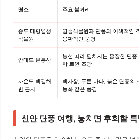
명소
주요 볼거리
증도 태평염생
염생식물원과 단풍의 이색적인 조
식물원
몽환적인 풍경
능선 따라 펼쳐지는 웅장한 단풍 
암태도 은봉산
탁 트인 조망
자은도 백길해
백사장, 푸른 바다, 붉은 단풍의 
변 근처
동화 같은 풍경
신안 단풍 여행, 놓치면 후회할 