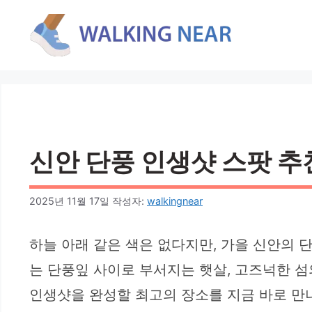
컨
텐
츠
로
건
너
뛰
기
신안 단풍 인생샷 스팟 추
2025년 11월 17일
작성자:
walkingnear
하늘 아래 같은 색은 없다지만, 가을 신안의 
는 단풍잎 사이로 부서지는 햇살, 고즈넉한 섬
인생샷을 완성할 최고의 장소를 지금 바로 만