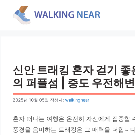
컨
텐
츠
로
건
너
뛰
기
신안 트래킹 혼자 걷기 좋
의 퍼플섬 | 증도 우전해변
2025년 10월 05일
작성자:
walkingnear
혼자 떠나는 여행은 온전히 자신에게 집중할 
풍경을 음미하는 트래킹은 그 매력을 더합니다.