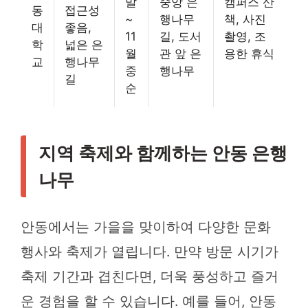
말
중앙 은
캠퍼스 산
동
접근성
~
행나무
책, 사진
대
좋음,
11
길, 도서
촬영, 조
학
넓은 은
월
관 앞 은
용한 휴식
교
행나무
중
행나무
길
순
지역 축제와 함께하는 안동 은행
나무
안동에서는 가을을 맞이하여 다양한 문화
행사와 축제가 열립니다. 만약 방문 시기가
축제 기간과 겹친다면, 더욱 풍성하고 즐거
운 경험을 할 수 있습니다. 예를 들어, 안동