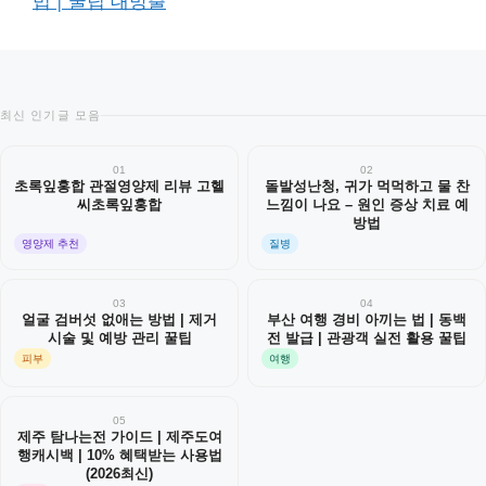
법 | 꿀팁 대방출
최신 인기글 모음
01
02
초록잎홍합 관절영양제 리뷰 고헬
돌발성난청, 귀가 먹먹하고 물 찬
씨초록잎홍합
느낌이 나요 – 원인 증상 치료 예
방법
영양제 추천
질병
03
04
얼굴 검버섯 없애는 방법 | 제거
부산 여행 경비 아끼는 법 | 동백
시술 및 예방 관리 꿀팁
전 발급 | 관광객 실전 활용 꿀팁
피부
여행
05
제주 탐나는전 가이드 | 제주도여
행캐시백 | 10% 혜택받는 사용법
(2026최신)