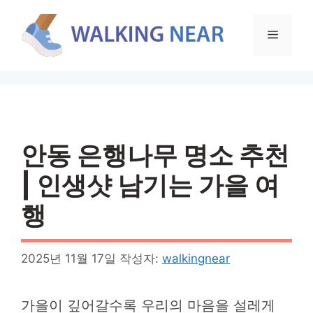
컨
텐
메
츠
로
뉴
건
너
뛰
기
안동 은행나무 명소 추천
| 인생샷 남기는 가을 여
행
2025년 11월 17일
작성자:
walkingnear
가을이 깊어갈수록 우리의 마음을 설레게