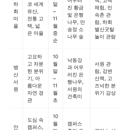
어우러
책, 고택
하
코 세계
말
진 황금
체험, 민
회
유산,
~
빛 은행
속촌 관
마
전통 고
11
나무, 만
람, 하회
을
택, 넓
월
송정 소
별신굿탈
은 마을
중
나무 숲
놀이 관람
순
고요하
10
낙동강
고 차분
월
서원 관
병
과 어우
한 분위
말
람, 강변
산
러진 은
기, 아
~
산책, 고
서
행나무,
름다운
11
즈넉한 분
원
서원의
자연 경
월
위기 감상
건축미
관
초
10
도심 속
월
캠퍼스
안
캠퍼스,