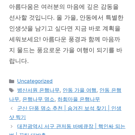
아름다움은 여러분의 마음에 깊은 감동을
선사할 것입니다. 올 가을, 안동에서 특별한
인생샷을 남기고 싶다면 지금 바로 계획을
세워보세요! 아름다운 풍경과 함께 마음까
지 물드는 풍요로운 가을 여행이 되기를 바
랍니다.
카
Uncategorized
테
태
병산서원 은행나무
,
안동 가을 여행
,
안동 은행
고
그
나무
,
은행나무 명소
,
하회마을 은행나무
리
군산 단풍 명소 추천 | 숨겨진 보석 찾기 | 인생
샷 찍기
대전광역시 서구 관저동 바베큐장 | 핵인싸 되는