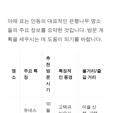
아래 표는 안동의 대표적인 은행나무 명소
들의 주요 정보를 요약한 것입니다. 방문 계
획을 세우시는 데 도움이 되기를 바랍니다.
추
천
명
주요 특
방
특징적
볼거리/즐
소
징
문
인 풍경
길 거리
시
기
10
고택과
마을 산
유네스
월