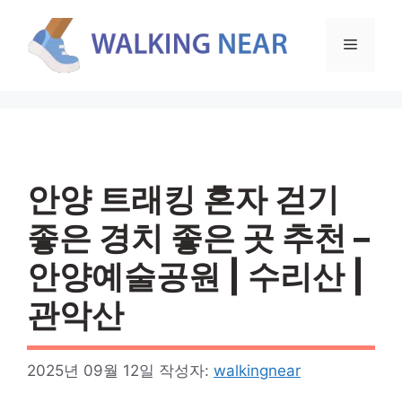
컨
텐
메
츠
로
뉴
건
너
뛰
기
안양 트래킹 혼자 걷기
좋은 경치 좋은 곳 추천 –
안양예술공원 | 수리산 |
관악산
2025년 09월 12일
작성자:
walkingnear