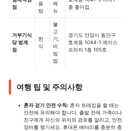
음
메
점
층 홍미집
탕
뉴
불
고
거부기식
경기도 안양시 동안구
한
기,
당 범계
호계동 1044-1 에이스
식
비
점
프라자 1층 105호
빔
밥
여행 팁 및 주의사항
혼자 걷기 안전 수칙:
혼자 트래킹을 할 때는
안전에 유의해야 합니다. 출발 전에 가족이나
친구에게 자신의 위치와 경로를 알리고, 안전
장비를 챙기세요. 휴대폰 배터리를 충분히 충