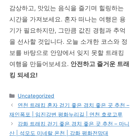
감상하고, 맛있는 음식을 즐기며 힐링하는
시간을 가져보세요. 혼자 떠나는 여행은 용
기가 필요하지만, 그만큼 값진 경험과 추억
을 선사할 것입니다. 오늘 소개한 코스와 정
보를 바탕으로 안양에서 잊지 못할 트래킹
여행을 만들어보세요.
안전하고 즐거운 트래
킹 되세요!
카
Uncategorized
테
연천 트래킹 혼자 걷기 좋은 경치 좋은 곳 추천 –
고
재인폭포 | 임진강변 평화누리길 | 연천 호로고루
리
강화 트래킹 걷기 좋은 경치 좋은 곳 추천 – 마니
산 | 석모도 미네랄 온천 | 강화 평화전망대