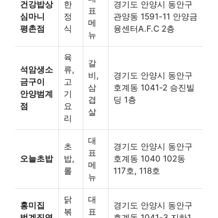
건강밥상
한
경기도 안양시 동안구
표
심마니
정
관양동 1591-11 안양금
메
평촌점
식
융센터A.F.C 2층
뉴
육
갈
석암생소
류,
비,
경기도 안양시 동안구
금구이
고
삼
호계동 1041-2 승진빌
안양범계
기
겹
딩 1층
점
요
살
리
대
초
경기도 안양시 동안구
표
오늘초밥
밥,
호계동 1040 102동
메
롤
117호, 118호
뉴
닭
대
홍미집
경기도 안양시 동안구
볶
표
범계직영
호계동 1041-3 지하1