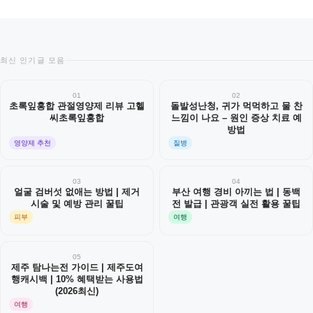
최신 인기글 모음
01
02
초록잎홍합 관절영양제 리뷰 고헬
돌발성난청, 귀가 먹먹하고 물 찬
씨초록잎홍합
느낌이 나요 – 원인 증상 치료 예
방법
영양제 추천
질병
03
04
얼굴 검버섯 없애는 방법 | 제거
부산 여행 경비 아끼는 법 | 동백
시술 및 예방 관리 꿀팁
전 발급 | 관광객 실전 활용 꿀팁
피부
여행
05
제주 탐나는전 가이드 | 제주도여
행캐시백 | 10% 혜택받는 사용법
(2026최신)
여행