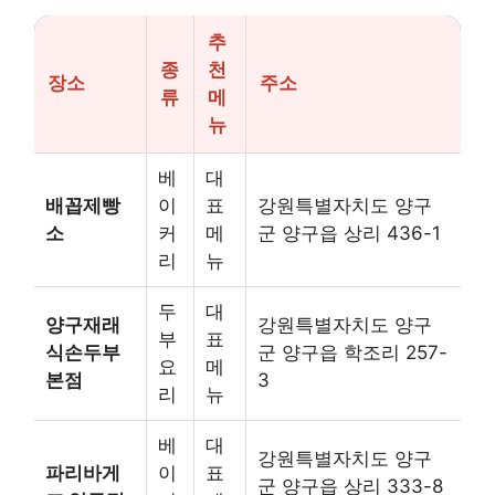
추
종
천
장소
주소
류
메
뉴
베
대
배꼽제빵
이
표
강원특별자치도 양구
소
커
메
군 양구읍 상리 436-1
리
뉴
두
대
양구재래
강원특별자치도 양구
부
표
식손두부
군 양구읍 학조리 257-
요
메
본점
3
리
뉴
베
대
강원특별자치도 양구
파리바게
이
표
군 양구읍 상리 333-8