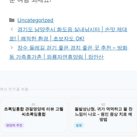
카
Uncategorized
테
경기도 남양주시 화도읍 실내낚시터 | 손맛 제대
고
로! | 쾌적한 환경 | 초보자도 OK!
리
장수 둘레길 걷기 좋은 경치 좋은 곳 추천 – 방화
동 가족휴가촌 | 와룡자연휴양림 | 장안산
최신 인기글 모음
01
02
초록잎홍합 관절영양제 리뷰 고헬
돌발성난청, 귀가 먹먹하고 물 찬
씨초록잎홍합
느낌이 나요 – 원인 증상 치료 예
방법
영양제 추천
질병