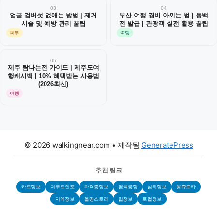
03
04
얼굴 검버섯 없애는 방법 | 제거
부산 여행 경비 아끼는 법 | 동백
시술 및 예방 관리 꿀팁
전 발급 | 관광객 실전 활용 꿀팁
피부
여행
05
제주 탐나는전 가이드 | 제주도여
행캐시백 | 10% 혜택받는 사용법
(2026최신)
여행
© 2026 walkingnear.com
• 제작됨
GeneratePress
추천 링크
카드정보
더푸드인포
자격증정보
염색공정
심리정보
봉쥬르카
지역정보
올띵스토리
팁정보
로컬정보