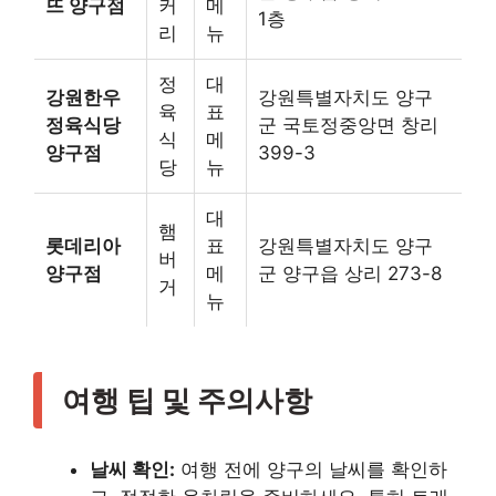
뜨 양구점
커
메
1층
리
뉴
정
대
강원한우
강원특별자치도 양구
육
표
정육식당
군 국토정중앙면 창리
식
메
양구점
399-3
당
뉴
대
햄
롯데리아
표
강원특별자치도 양구
버
양구점
메
군 양구읍 상리 273-8
거
뉴
여행 팁 및 주의사항
날씨 확인:
여행 전에 양구의 날씨를 확인하