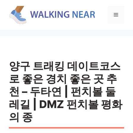
컨
텐
메
츠
로
뉴
건
너
뛰
기
양구 트래킹 데이트코스
로 좋은 경치 좋은 곳 추
천 – 두타연 | 펀치볼 둘
레길 | DMZ 펀치볼 평화
의 종