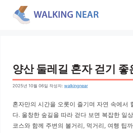
컨
텐
츠
로
건
너
뛰
기
양산 둘레길 혼자 걷기 좋은
2025년 10월 06일
작성자:
walkingnear
혼자만의 시간을 오롯이 즐기며 자연 속에서 
다. 울창한 숲길을 따라 걷다 보면 복잡한 일
코스와 함께 주변의 볼거리, 먹거리, 여행 팁