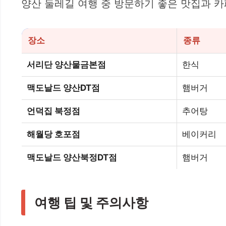
양산 둘레길 여행 중 방문하기 좋은 맛집과 
장소
종류
서리단 양산물금본점
한식
맥도날드 양산DT점
햄버거
언덕집 북정점
추어탕
해월당 호포점
베이커리
맥도날드 양산북정DT점
햄버거
여행 팁 및 주의사항