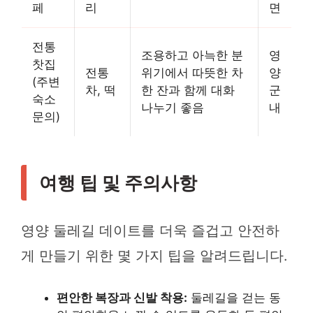
페
리
면
전통
조용하고 아늑한 분
영
찻집
전통
위기에서 따뜻한 차
양
(주변
차, 떡
한 잔과 함께 대화
군
숙소
나누기 좋음
내
문의)
여행 팁 및 주의사항
영양 둘레길 데이트를 더욱 즐겁고 안전하
게 만들기 위한 몇 가지 팁을 알려드립니다.
편안한 복장과 신발 착용:
둘레길을 걷는 동