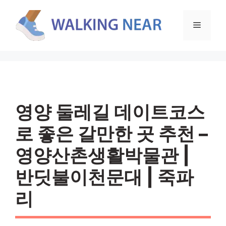
컨
텐
메
츠
로
뉴
건
너
뛰
기
영양 둘레길 데이트코스
로 좋은 갈만한 곳 추천 –
영양산촌생활박물관 |
반딧불이천문대 | 죽파
리