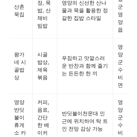
장, 묵
영양의 신선한 산나
산촌
군
밥, 산
물과 묵을 활용한 정
묵집
영
채비
갈한 집밥 스타일
양
빔밥
읍
영
왕가
시골
양
푸짐하고 맛깔스러
네 시
밥상,
군
운 반찬과 함께 즐기
골밥
제육
수
는 든든한 한 끼
상
볶음
비
면
영양
커피,
영
반딧
음료,
양
반딧불이천문대 인
불이
간단
군
근에 위치하여 탁 트
휴게
한 베
수
인 전망 감상 가능
소 카
이커
비