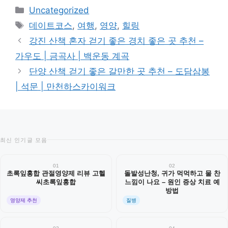
카
Uncategorized
테
태
데이트코스
,
여행
,
영양
,
힐링
고
그
강진 산책 혼자 걷기 좋은 경치 좋은 곳 추천 –
리
가우도 | 금곡사 | 백운동 계곡
단양 산책 걷기 좋은 갈만한 곳 추천 – 도담삼봉
| 석문 | 만천하스카이워크
최신 인기글 모음
01
02
초록잎홍합 관절영양제 리뷰 고헬
돌발성난청, 귀가 먹먹하고 물 찬
씨초록잎홍합
느낌이 나요 – 원인 증상 치료 예
방법
영양제 추천
질병