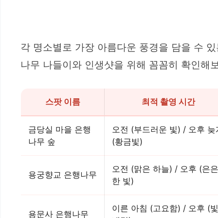
각 명소별로 가장 아름다운 풍경을 담을 수 있
나무 나들이와 인생샷을 위해 꼼꼼히 확인해보
스팟 이름
최적 촬영 시간
금당실 마을 은행
오전 (부드러운 빛) / 오후 늦
나무 숲
(황금빛)
오전 (맑은 하늘) / 오후 (은
용궁향교 은행나무
한 빛)
이른 아침 (고요함) / 오후 (
용문사 은행나무