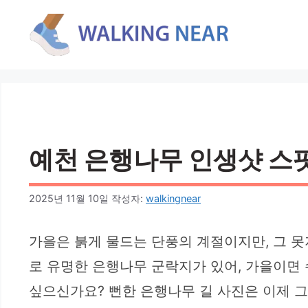
컨
텐
츠
로
건
너
뛰
기
예천 은행나무 인생샷 스팟
2025년 11월 10일
작성자:
walkingnear
가을은 붉게 물드는 단풍의 계절이지만, 그 
로 유명한 은행나무 군락지가 있어, 가을이면
싶으신가요? 뻔한 은행나무 길 사진은 이제 그