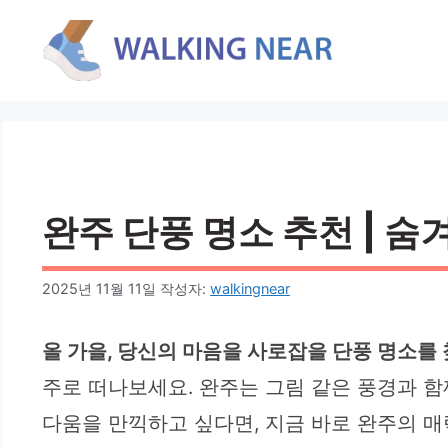
컨
텐
츠
로
건
너
뛰
기
완주 단풍 명소 추천 | 숨
2025년 11월 11일
작성자:
walkingnear
올 가을, 당신의 마음을 사로잡을 단풍 명소를
주로 떠나보세요. 완주는 그림 같은 풍경과 
다움을 만끽하고 싶다면, 지금 바로 완주의 매