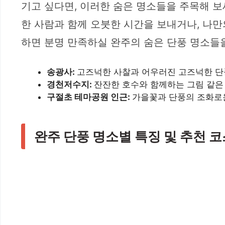
기고 싶다면, 이러한 숨은 명소들을 주목해 보
한 사람과 함께 오붓한 시간을 보내거나, 나만
하면 분명 만족하실 완주의 숨은 단풍 명소들
송광사:
고즈넉한 사찰과 어우러진 고즈넉한 단
경천저수지:
잔잔한 호수와 함께하는 그림 같은
구절초 테마공원 인근:
가을꽃과 단풍의 조화로
완주 단풍 명소별 특징 및 추천 코