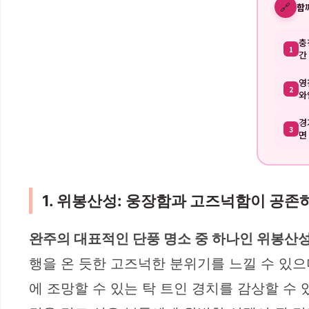
🔗
함
충
1
간
영
2
와
경
3
면
1. 위봉산성: 웅장함과 고즈넉함이 공존
완주의 대표적인 단풍 명소 중 하나인 위봉산
행을 온 듯한 고즈넉한 분위기를 느낄 수 있으
에 조망할 수 있는 탁 트인 경치를 감상할 수