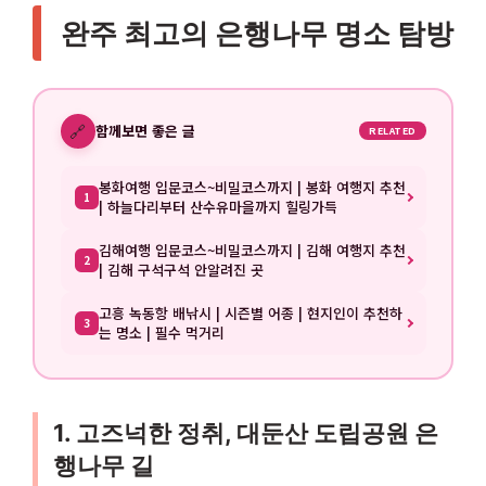
완주 최고의 은행나무 명소 탐방
🔗
함께보면 좋은 글
RELATED
봉화여행 입문코스~비밀코스까지 | 봉화 여행지 추천
1
| 하늘다리부터 산수유마을까지 힐링가득
김해여행 입문코스~비밀코스까지 | 김해 여행지 추천
2
| 김해 구석구석 안알려진 곳
고흥 녹동항 배낚시 | 시즌별 어종 | 현지인이 추천하
3
는 명소 | 필수 먹거리
1. 고즈넉한 정취, 대둔산 도립공원 은
행나무 길