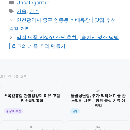
카
Uncategorized
테
태
가을
,
완주
고
그
인천광역시 중구 영종동 바베큐장 | 맛집 추천 |
리
즐길 거리
임실 단풍 인생샷 스팟 추천 | 숨겨진 명소 탐방
| 최고의 가을 추억 만들기
최신 인기글 모음
01
02
초록잎홍합 관절영양제 리뷰 고헬
돌발성난청, 귀가 먹먹하고 물 찬
씨초록잎홍합
느낌이 나요 – 원인 증상 치료 예
방법
영양제 추천
질병
03
04