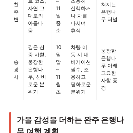
브 코스,
~
조용히
천
쳐지는
자연 그
11
산책하거
주
은행나
대로의
월
나 차를
변
무 터널
아름다
중
마시며
움
순
휴식
깊은 산
10
차량 이
웅장한
중 사찰,
월
동 시 내
은행나
송
웅장한
말
비게이션
무 아래
광
은행나
~
필수, 조
고요한
사
무, 신비
11
용하고
사찰 풍
로운 분
월
평화로운
경
위기
초
분위기
가을 감성을 더하는 완주 은행나
무 여행 계획