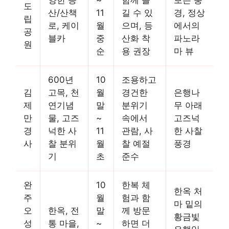
도
산/산책
11
길 수 있
경, 정상
립
로, 케이
월
으며, 등
에서의
공
블카
중
산화 착
파노라
원
순
용 권장
마 뷰
600년
10
조용하고
김
고목, 천
월
경건한
은행나
제
연기념
말
분위기
무 아래
만
물, 고즈
~
속에서
고즈넉
경
넉한 사
11
관람, 사
한 사찰
사
찰 분위
월
찰 예절
풍경
기
초
준수
완
10
한복 체
한옥 처
주
월
험과 함
마 밑의
오
한옥, 전
말
께 방문
황금빛
성
통 마을,
~
하면 더