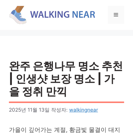
컨
텐
메
츠
로
뉴
건
너
뛰
기
완주 은행나무 명소 추천
| 인생샷 보장 명소 | 가
을 정취 만끽
2025년 11월 13일
작성자:
walkingnear
가을이 깊어가는 계절, 황금빛 물결이 대지