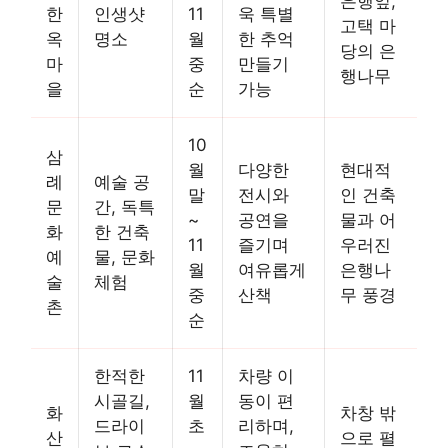
은행잎,
한
인생샷
11
욱 특별
고택 마
옥
명소
월
한 추억
당의 은
마
중
만들기
행나무
을
순
가능
10
삼
월
다양한
현대적
례
예술 공
말
전시와
인 건축
문
간, 독특
~
공연을
물과 어
화
한 건축
11
즐기며
우러진
예
물, 문화
월
여유롭게
은행나
술
체험
중
산책
무 풍경
촌
순
한적한
11
차량 이
시골길,
월
동이 편
화
차창 밖
드라이
초
리하며,
산
으로 펼