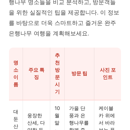
행나무 명소들을 비교 분석하고, 방문객들
을 위한 실질적인 팁을 제공합니다. 이 정보
를 바탕으로 더욱 스마트하고 즐거운 완주
은행나무 여행을 계획해보세요.
추
명
천
소
주요 특
방
사진 포
방문 팁
이
징
문
인트
름
시
기
10
가을 단
케이블
대
웅장한
월
풍과 은
카 위에
둔
산세, 다
말
행나무를
서 바라
산
양한 등
~
함께 즐
보는 풍