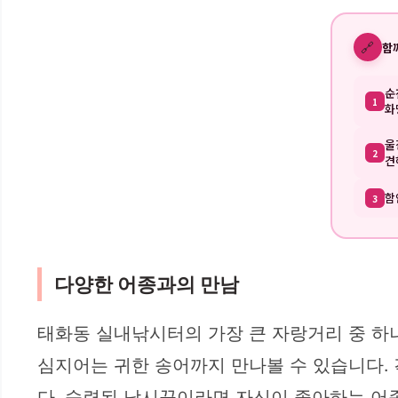
🔗
함
순
1
화
울
2
견
함
3
다양한 어종과의 만남
태화동 실내낚시터의 가장 큰 자랑거리 중 하나
심지어는 귀한 송어까지 만나볼 수 있습니다. 
다. 숙련된 낚시꾼이라면 자신이 좋아하는 어