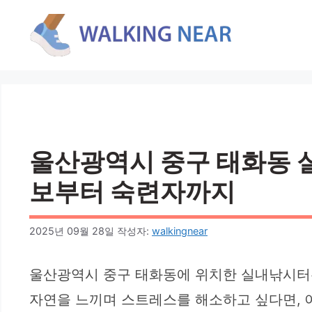
컨
텐
츠
로
건
너
뛰
기
울산광역시 중구 태화동 실
보부터 숙련자까지
2025년 09월 28일
작성자:
walkingnear
울산광역시 중구 태화동에 위치한 실내낚시터는
자연을 느끼며 스트레스를 해소하고 싶다면, 