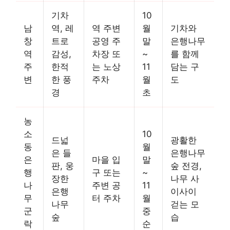
기차
10
남
역, 레
역 주변
월
기차와
창
트로
공영 주
말
은행나무
역
감성,
차장 또
~
를 함께
주
한적
는 노상
11
담는 구
변
한 풍
주차
월
도
경
초
농
소
10
드넓
광활한
동
월
은 들
은행나무
은
마을 입
말
판, 웅
숲 전경,
행
구 또는
~
장한
나무 사
나
주변 공
11
은행
이사이
무
터 주차
월
나무
걷는 모
군
중
숲
습
락
순