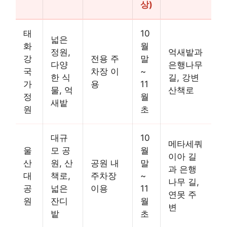
상)
태
10
넓은
화
월
정원,
억새밭과
강
전용 주
말
다양
은행나무
국
차장 이
~
한 식
길, 강변
가
용
11
물, 억
산책로
정
월
새밭
원
초
대규
10
메타세쿼
울
모 공
월
이아 길
산
원, 산
공원 내
말
과 은행
대
책로,
주차장
~
나무 길,
공
넓은
이용
11
연못 주
원
잔디
월
변
밭
초