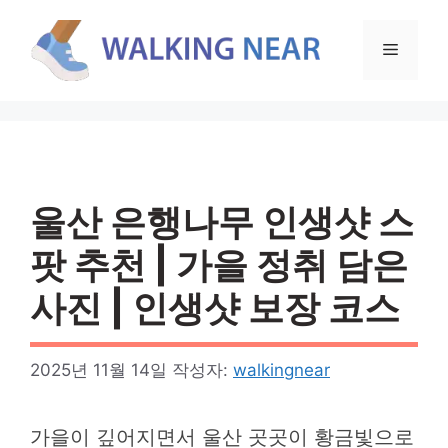
컨
텐
메
츠
로
뉴
건
너
뛰
기
울산 은행나무 인생샷 스
팟 추천 | 가을 정취 담은
사진 | 인생샷 보장 코스
2025년 11월 14일
작성자:
walkingnear
가을이 깊어지면서 울산 곳곳이 황금빛으로