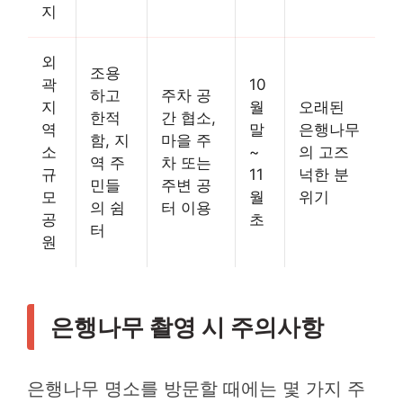
지
외
조용
곽
10
하고
주차 공
지
월
오래된
한적
간 협소,
역
말
은행나무
함, 지
마을 주
소
~
의 고즈
역 주
차 또는
규
11
넉한 분
민들
주변 공
모
월
위기
의 쉼
터 이용
공
초
터
원
은행나무 촬영 시 주의사항
은행나무 명소를 방문할 때에는 몇 가지 주