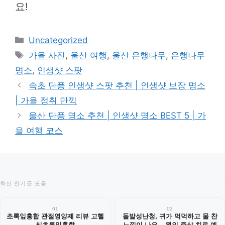
요!
카
Uncategorized
테
태
가을 사진
,
울산 여행
,
울산 은행나무
,
은행나무
고
그
명소
,
인생샷 스팟
리
속초 단풍 인생샷 스팟 추천 | 인생샷 보장 명소
| 가을 정취 만끽
울산 단풍 명소 추천 | 인생샷 명소 BEST 5 | 가
을 여행 코스
최신 인기글 모음
01
02
초록잎홍합 관절영양제 리뷰 고헬
돌발성난청, 귀가 먹먹하고 물 찬
씨초록잎홍합
느낌이 나요 – 원인 증상 치료 예