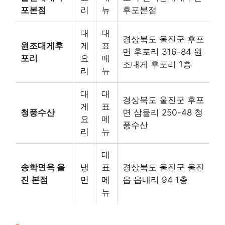
포본점
리
뉴
후포본점
대
대
경상북도 울진군 후포
원조대게후
게
표
면 후포리 316-84 원
포리
요
메
조대게 후포리 1층
리
뉴
대
대
경상북도 울진군 후포
게
표
청풍수산
면 삼율리 250-48 청
요
메
풍수산
리
뉴
대
송학면옥 울
냉
표
경상북도 울진군 울진
진 본점
면
메
읍 읍내리 94 1층
뉴