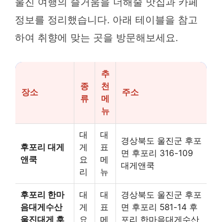
울진 여행의 즐거움을 더해줄 맛집과 카페
정보를 정리했습니다. 아래 테이블을 참고
하여 취향에 맞는 곳을 방문해보세요.
추
종
천
장소
주소
류
메
뉴
대
대
경상북도 울진군 후포
후포리 대게
게
표
면 후포리 316-109
앤쿡
요
메
대게앤쿡
리
뉴
후포리 한마
대
대
경상북도 울진군 후포
음대게수산
게
표
면 후포리 581-14 후
울진대게 후
요
메
포리 한마음대게수산