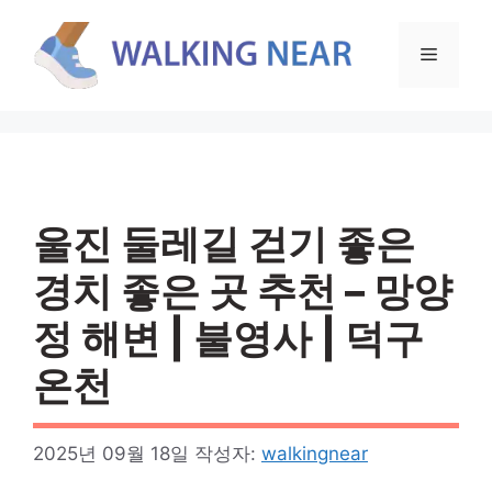
컨
텐
메
츠
로
뉴
건
너
뛰
기
울진 둘레길 걷기 좋은
경치 좋은 곳 추천 – 망양
정 해변 | 불영사 | 덕구
온천
2025년 09월 18일
작성자:
walkingnear