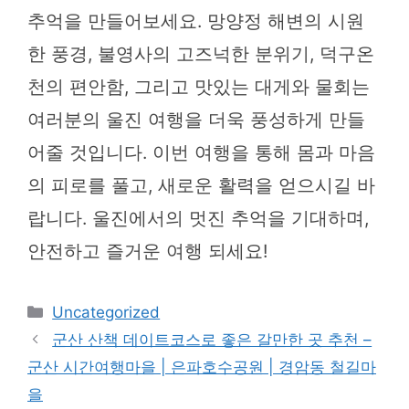
추억을 만들어보세요. 망양정 해변의 시원
한 풍경, 불영사의 고즈넉한 분위기, 덕구온
천의 편안함, 그리고 맛있는 대게와 물회는
여러분의 울진 여행을 더욱 풍성하게 만들
어줄 것입니다. 이번 여행을 통해 몸과 마음
의 피로를 풀고, 새로운 활력을 얻으시길 바
랍니다. 울진에서의 멋진 추억을 기대하며,
안전하고 즐거운 여행 되세요!
카
Uncategorized
테
군산 산책 데이트코스로 좋은 갈만한 곳 추천 –
고
군산 시간여행마을 | 은파호수공원 | 경암동 철길마
리
을