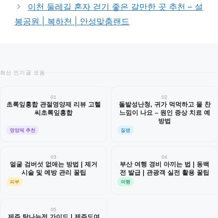
이천 둘레길 혼자 걷기 좋은 갈만한 곳 추천 – 설
봉공원 | 복하천 | 안성맞춤랜드
최신 인기글 모음
01
02
초록잎홍합 관절영양제 리뷰 고헬
돌발성난청, 귀가 먹먹하고 물 찬
씨초록잎홍합
느낌이 나요 – 원인 증상 치료 예
방법
영양제 추천
질병
03
04
얼굴 검버섯 없애는 방법 | 제거
부산 여행 경비 아끼는 법 | 동백
시술 및 예방 관리 꿀팁
전 발급 | 관광객 실전 활용 꿀팁
피부
여행
05
제주 탐나는전 가이드 | 제주도여