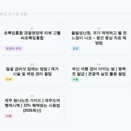
최신 인기글 모음
01
02
초록잎홍합 관절영양제 리뷰 고헬
돌발성난청, 귀가 먹먹하고 물 찬
씨초록잎홍합
느낌이 나요 – 원인 증상 치료 예
방법
영양제 추천
질병
03
04
얼굴 검버섯 없애는 방법 | 제거
부산 여행 경비 아끼는 법 | 동백
시술 및 예방 관리 꿀팁
전 발급 | 관광객 실전 활용 꿀팁
피부
여행
05
제주 탐나는전 가이드 | 제주도여
행캐시백 | 10% 혜택받는 사용법
(2026최신)
여행