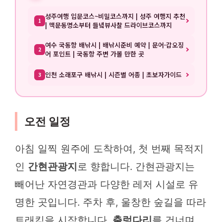
성주여행 입문코스~비밀코스까지 | 성주 여행지 추천
1
| 맥문동명소부터 들녘뷰사찰 드라이브코스까지
여수 국동항 배낚시 | 배낚시준비 예약 | 문어·갑오징
2
어 포인트 | 국동항 주변 가볼 만한 곳
인천 소래포구 배낚시 | 시즌별 어종 | 초보자가이드
3
오전 일정
아침 일찍 원주에 도착하여, 첫 번째 목적지
인
간현관광지
로 향합니다. 간현관광지는
빼어난 자연경관과 다양한 레저 시설로 유
명한 곳입니다. 주차 후, 울창한 숲길을 따라
트래킹을 시작합니다.
출렁다리
를 건너며