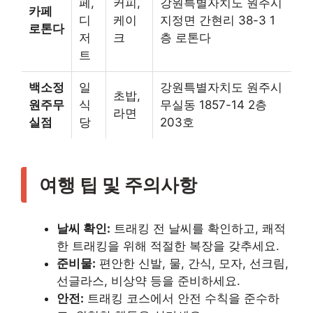
페,
커피,
강원특별자치도 원주시
카페
디
케이
지정면 간현리 38-3 1
로톤다
저
크
층 로톤다
트
백소정
일
강원특별자치도 원주시
초밥,
원주무
식
무실동 1857-14 2층
라면
실점
당
203호
여행 팁 및 주의사항
날씨 확인:
트래킹 전 날씨를 확인하고, 쾌적
한 트래킹을 위해 적절한 복장을 갖추세요.
준비물:
편안한 신발, 물, 간식, 모자, 선크림,
선글라스, 비상약 등을 준비하세요.
안전:
트래킹 코스에서 안전 수칙을 준수하