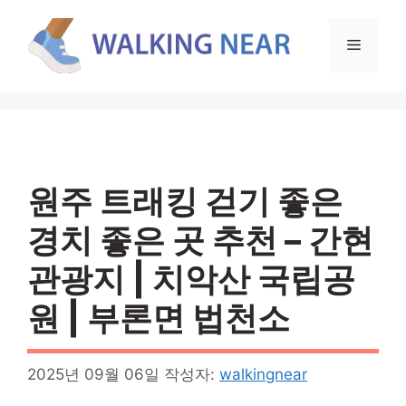
컨
텐
메
츠
로
뉴
건
너
뛰
기
원주 트래킹 걷기 좋은
경치 좋은 곳 추천 – 간현
관광지 | 치악산 국립공
원 | 부론면 법천소
2025년 09월 06일
작성자:
walkingnear