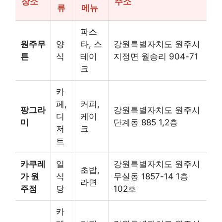
장소
주소
류
메뉴
파스
원주무
양
타, 스
강원특별자치도 원주시
튼
식
테이
지정면 월송리 904-71
크
카
페,
커피,
팡그라
강원특별자치도 원주시
디
케이
미
단계동 885 1,2층
저
크
트
카쿠레
일
강원특별자치도 원주시
초밥,
가 원
식
무실동 1857-14 1층
라면
주점
당
102호
카