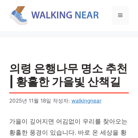
컨
텐
메
츠
로
뉴
건
너
뛰
기
의령 은행나무 명소 추천
| 황홀한 가을빛 산책길
2025년 11월 18일
작성자:
walkingnear
가을이 깊어지면 어김없이 우리를 찾아오는
황홀한 풍경이 있습니다. 바로 온 세상을 황