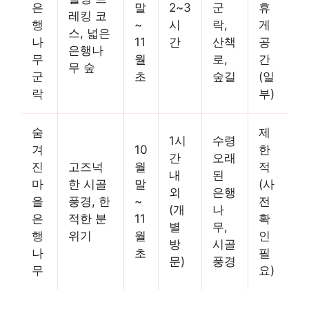
은
말
2~3
군
휴
레킹 코
행
~
시
락,
게
스, 넓은
나
11
간
산책
공
은행나
무
월
로,
간
무 숲
군
초
숲길
(일
락
부)
숨
제
1시
수령
겨
10
한
간
오래
진
고즈넉
월
적
내
된
마
한 시골
말
(사
외
은행
을
풍경, 한
~
전
(개
나
은
적한 분
11
확
별
무,
행
위기
월
인
방
시골
나
초
필
문)
풍경
무
요)