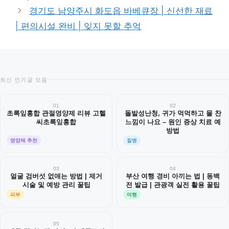
경기도 남양주시 화도읍 바베큐장 | 신선한 재료
| 편의시설 완비 | 잊지 못할 추억
최신 인기글 모음
01
02
초록잎홍합 관절영양제 리뷰 고헬
돌발성난청, 귀가 먹먹하고 물 찬
씨초록잎홍합
느낌이 나요 – 원인 증상 치료 예
방법
영양제 추천
질병
03
04
얼굴 검버섯 없애는 방법 | 제거
부산 여행 경비 아끼는 법 | 동백
시술 및 예방 관리 꿀팁
전 발급 | 관광객 실전 활용 꿀팁
피부
여행
05