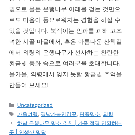
빛으로 물든 은행나무 아래를 걷는 것만으
로도 마음이 풍요로워지는 경험을 하실 수
있을 것입니다. 북적이는 인파를 피해 고즈
넉한 시골 마을에서, 혹은 아름다운 산책길
에서 의령의 은행나무가 선사하는 찬란한
황금빛 동화 속으로 여러분을 초대합니다.
올가을, 의령에서 잊지 못할 황금빛 추억을
만들어 보세요!
카
Uncategorized
테
태
가을여행
,
경남가볼만한곳
,
단풍명소
,
의령
고
그
하남 은행나무 명소 추천 | 가을 절경 만끽하는
리
곳 | 인생샷 명당