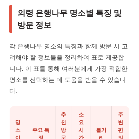
의령 은행나무 명소별 특징 및
방문 정보
각 은행나무 명소의 특징과 함께 방문 시 고
려해야 할 정보들을 정리하여 표로 제공합
니다. 이 표를 통해 여러분에게 가장 적합한
명소를 선택하는 데 도움을 받을 수 있습니
다.
추
소
주
명
천
요
변
소
주요 특
방
시
볼거
편
이
징
문
간
리
의