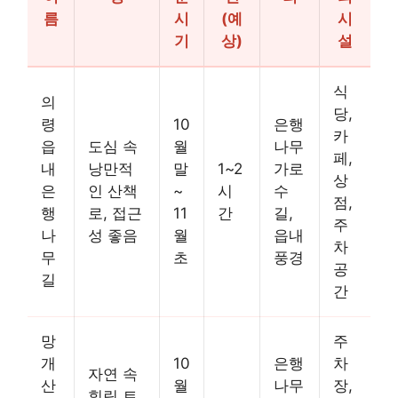
름
시
(예
시
기
상)
설
식
의
당,
령
10
은행
카
읍
도심 속
월
나무
페,
내
낭만적
말
1~2
가로
상
은
인 산책
~
시
수
점,
행
로, 접근
11
간
길,
주
나
성 좋음
월
읍내
차
무
초
풍경
공
길
간
망
주
개
10
은행
차
자연 속
산
월
나무
장,
힐링 트