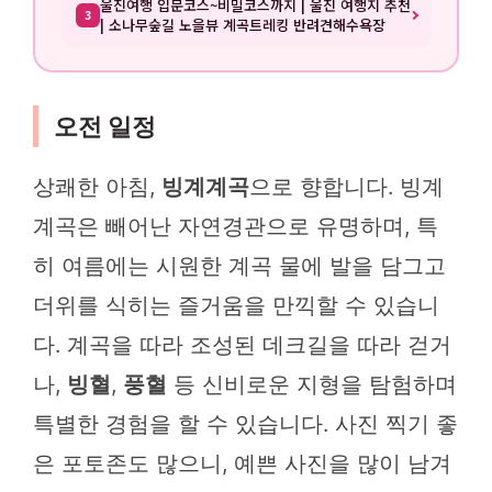
울진여행 입문코스~비밀코스까지 | 울진 여행지 추천
3
| 소나무숲길 노을뷰 계곡트레킹 반려견해수욕장
오전 일정
상쾌한 아침,
빙계계곡
으로 향합니다. 빙계
계곡은 빼어난 자연경관으로 유명하며, 특
히 여름에는 시원한 계곡 물에 발을 담그고
더위를 식히는 즐거움을 만끽할 수 있습니
다. 계곡을 따라 조성된 데크길을 따라 걷거
나,
빙혈
,
풍혈
등 신비로운 지형을 탐험하며
특별한 경험을 할 수 있습니다. 사진 찍기 좋
은 포토존도 많으니, 예쁜 사진을 많이 남겨