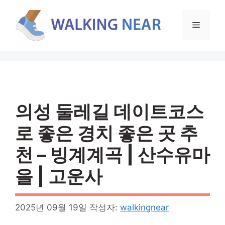
컨
텐
메
츠
로
뉴
건
너
뛰
기
의성 둘레길 데이트코스
로 좋은 경치 좋은 곳 추
천 – 빙계계곡 | 산수유마
을 | 고운사
2025년 09월 19일
작성자:
walkingnear