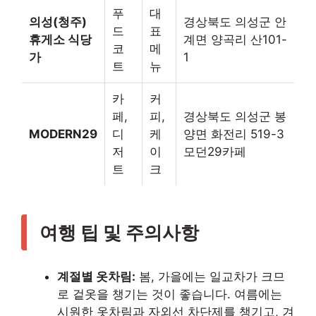
푸
대
의성(청주)
경상북도 의성군 안
드
표
휴게소 식당
계면 양곡리 산101-
코
메
가
1
트
뉴
카
커
페,
피,
경상북도 의성군 봉
MODERN29
디
케
양면 화전리 519-3
저
이
모던29카페
트
크
여행 팁 및 주의사항
계절별 옷차림:
봄, 가을에는 일교차가 크므
로 겉옷을 챙기는 것이 좋습니다. 여름에는
시원한 옷차림과 자외선 차단제를 챙기고, 겨