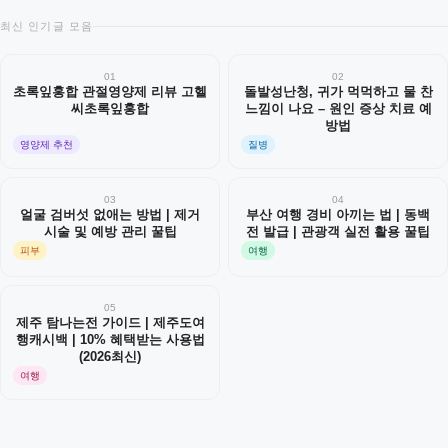
최신 인기글 모음
01
02
초록잎홍합 관절영양제 리뷰 고헬
돌발성난청, 귀가 먹먹하고 물 찬
씨초록잎홍합
느낌이 나요 – 원인 증상 치료 예
방법
영양제 추천
질병
03
04
얼굴 검버섯 없애는 방법 | 제거
부산 여행 경비 아끼는 법 | 동백
시술 및 예방 관리 꿀팁
전 발급 | 관광객 실전 활용 꿀팁
피부
여행
05
제주 탐나는전 가이드 | 제주도여
행캐시백 | 10% 혜택받는 사용법
(2026최신)
여행