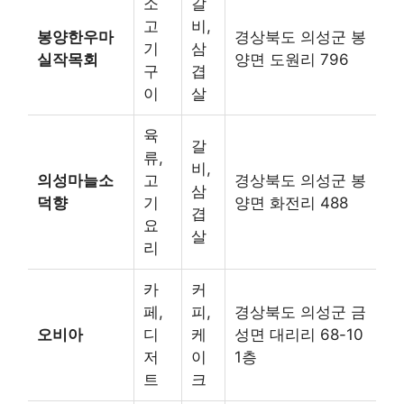
소
갈
고
비,
봉양한우마
경상북도 의성군 봉
기
삼
실작목회
양면 도원리 796
구
겹
이
살
육
갈
류,
비,
의성마늘소
고
경상북도 의성군 봉
삼
덕향
기
양면 화전리 488
겹
요
살
리
카
커
페,
피,
경상북도 의성군 금
오비아
디
케
성면 대리리 68-10
저
이
1층
트
크