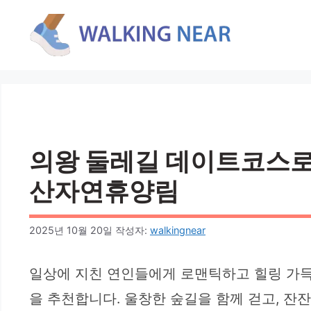
컨
텐
츠
로
건
너
뛰
기
의왕 둘레길 데이트코스로 좋
산자연휴양림
2025년 10월 20일
작성자:
walkingnear
일상에 지친 연인들에게 로맨틱하고 힐링 가득
을 추천합니다. 울창한 숲길을 함께 걷고, 잔