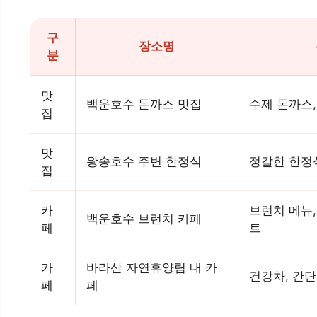
구
장소명
분
맛
백운호수 돈까스 맛집
수제 돈까스
집
맛
왕송호수 주변 한정식
정갈한 한정
집
카
브런치 메뉴,
백운호수 브런치 카페
페
트
카
바라산 자연휴양림 내 카
건강차, 간
페
페