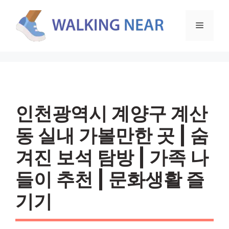
컨
텐
메
츠
로
뉴
건
너
뛰
기
인천광역시 계양구 계산
동 실내 가볼만한 곳 | 숨
겨진 보석 탐방 | 가족 나
들이 추천 | 문화생활 즐
기기