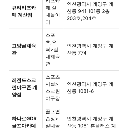
키즈카
인천광역시 계양구 계
큐리키즈카
페,실
산동 941 101동 2층
페 계산점
내놀이
203호,204호
터
스포
츠,오
고양골체육
인천광역시 계양구 계
락>실
관
산동 774
내체육
관
스포츠
레전드스크
시설>
인천광역시 계양구 계
린야구존 계
스크린
산동 1081-6
양점
야구장
골프연
하나로GDR
습장>
인천광역시 계양구 계
골프아카데
실내골
산동 1061 홈플러스 계