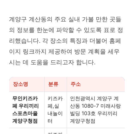
계양구 계산동의 주요 실내 가볼 만한 곳들
의 정보를 한눈에 파악할 수 있도록 표로 정
리했습니다. 각 장소의 특징과 더불어 홈페
이지 링크까지 제공하여 방문 계획을 세우
시는 데 도움을 드리고자 합니다.
장소명
분류
주소
무인키즈카
키즈카
인천광역시 계양구 계
페 우리끼리
페,실
산동 1080-7 미래사랑
스포츠마을
내놀이
빌딩 103호 우리끼리
계양구청점
터
계양구청점