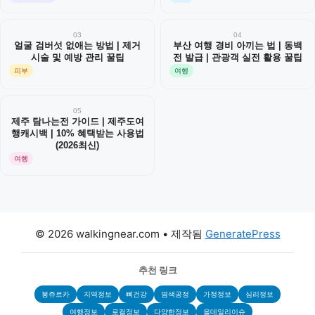
03
04
얼굴 검버섯 없애는 방법 | 제거
부산 여행 경비 아끼는 법 | 동백
시술 및 예방 관리 꿀팁
전 발급 | 관광객 실전 활용 꿀팁
피부
여행
05
제주 탐나는전 가이드 | 제주도여
행캐시백 | 10% 혜택받는 사용법
(2026최신)
여행
© 2026 walkingnear.com
• 제작됨
GeneratePress
추천 링크
봉쥬르카
지역정보
뼈건강
염색공정
가정정보
심리정보
여행정보
로컬정보
다양한정보
올데일리이슈