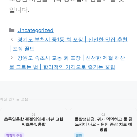
입니다.
카
Uncategorized
테
경기도 부천시 중1동 회 포장 | 신선한 맛집 추천
고
| 포장 꿀팁
리
강원도 속초시 교동 회 포장 | 신선한 제철 해산
물 고르는 법 | 합리적인 가격으로 즐기는 꿀팁
최신 인기글 모음
01
02
초록잎홍합 관절영양제 리뷰 고헬
돌발성난청, 귀가 먹먹하고 물 찬
씨초록잎홍합
느낌이 나요 – 원인 증상 치료 예
방법
영양제 추천
질병