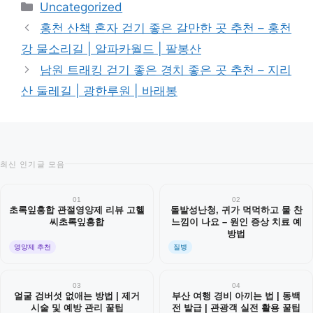
카
Uncategorized
테
홍천 산책 혼자 걷기 좋은 갈만한 곳 추천 – 홍천
고
강 물소리길 | 알파카월드 | 팔봉산
리
남원 트래킹 걷기 좋은 경치 좋은 곳 추천 – 지리
산 둘레길 | 광한루원 | 바래봉
최신 인기글 모음
01
02
초록잎홍합 관절영양제 리뷰 고헬
돌발성난청, 귀가 먹먹하고 물 찬
씨초록잎홍합
느낌이 나요 – 원인 증상 치료 예
방법
영양제 추천
질병
03
04
얼굴 검버섯 없애는 방법 | 제거
부산 여행 경비 아끼는 법 | 동백
시술 및 예방 관리 꿀팁
전 발급 | 관광객 실전 활용 꿀팁