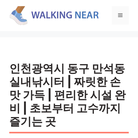
컨
텐
메
츠
로
뉴
건
너
뛰
기
인천광역시 동구 만석동
실내낚시터 | 짜릿한 손
맛 가득 | 편리한 시설 완
비 | 초보부터 고수까지
즐기는 곳