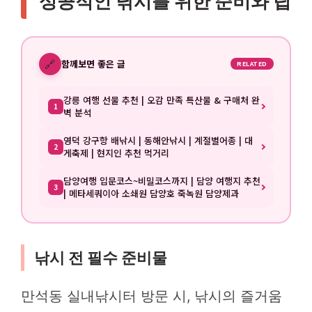
성공적인 낚시를 위한 준비와 팁
🔗
함께보면 좋은 글
RELATED
강릉 여행 선물 추천 | 오감 만족 특산물 & 구매처 완
1
벽 분석
영덕 강구항 배낚시 | 동해안낚시 | 계절별어종 | 대
2
게축제 | 현지인 추천 먹거리
담양여행 입문코스~비밀코스까지 | 담양 여행지 추천
3
| 메타세쿼이아 소쇄원 담양호 죽녹원 담양제과
낚시 전 필수 준비물
만석동 실내낚시터 방문 시, 낚시의 즐거움