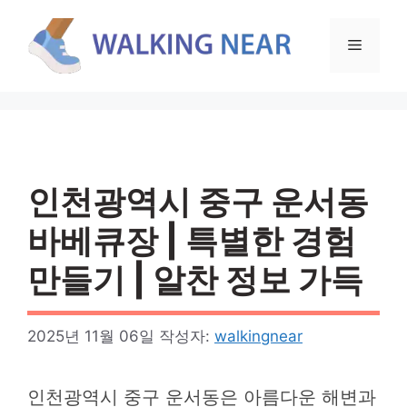
컨
텐
메
츠
로
뉴
건
너
뛰
기
인천광역시 중구 운서동
바베큐장 | 특별한 경험
만들기 | 알찬 정보 가득
2025년 11월 06일
작성자:
walkingnear
인천광역시 중구 운서동은 아름다운 해변과