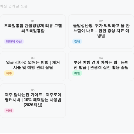
최신 인기글 모음
01
02
초록잎홍합 관절영양제 리뷰 고헬
돌발성난청, 귀가 먹먹하고 물 찬
씨초록잎홍합
느낌이 나요 – 원인 증상 치료 예
방법
영양제 추천
질병
03
04
얼굴 검버섯 없애는 방법 | 제거
부산 여행 경비 아끼는 법 | 동백
시술 및 예방 관리 꿀팁
전 발급 | 관광객 실전 활용 꿀팁
피부
여행
05
제주 탐나는전 가이드 | 제주도여
행캐시백 | 10% 혜택받는 사용법
(2026최신)
여행