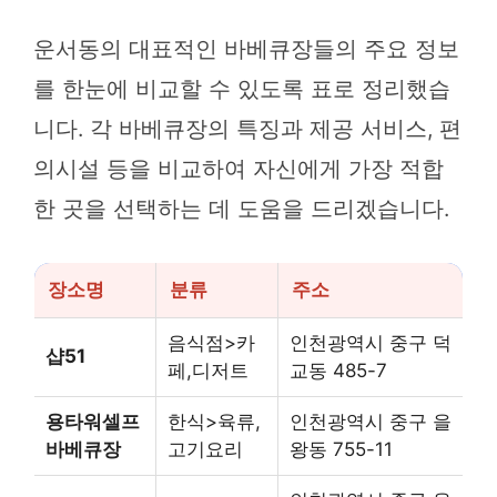
운서동의 대표적인 바베큐장들의 주요 정보
를 한눈에 비교할 수 있도록 표로 정리했습
니다. 각 바베큐장의 특징과 제공 서비스, 편
의시설 등을 비교하여 자신에게 가장 적합
한 곳을 선택하는 데 도움을 드리겠습니다.
장소명
분류
주소
음식점>카
인천광역시 중구 덕
샵51
페,디저트
교동 485-7
용타워셀프
한식>육류,
인천광역시 중구 을
바베큐장
고기요리
왕동 755-11